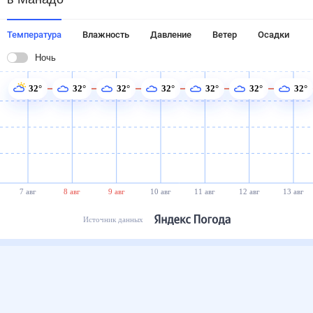
Температура
Влажность
Давление
Ветер
Осадки
Ночь
32°
32°
32°
32°
32°
32°
32°
7 авг
8 авг
9 авг
10 авг
11 авг
12 авг
13 авг
Источник данных