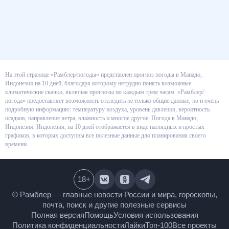
На этой странице «Рамблер/погоды» представлен прогноз погоды в
Манадо, Индонезия на 10 дней, благодаря которому нетрудно понять
возможные климатические скачки, включая прогнозы по каждым трем
часам. «Рамблер/погода» предоставляет возможность отследить не
только общие данные, но и очень подробную информацию: температуру
воздуха, уровень давления, вероятность осадков, направление ветра,
влажность и многое другое. Погода в Манадо, Индонезия, Индонезия, на
10 дней отображается в виде наглядных и простых графиков, в которых
доступны все полезные данные для планирования своего времени.
18
+
© Рамблер — главные новости России и мира,
гороскопы, почта, поиск и другие полезные сервисы
Полная версия
Помощь
Условия использования
Политика конфиденциальности
Лайки
Топ-100