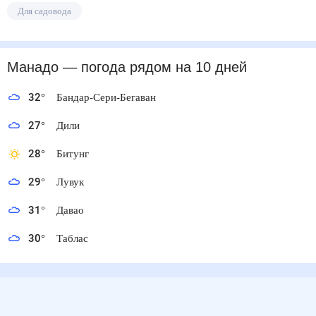
Для садовода
Манадо
— погода рядом
на 10 дней
32
°
Бандар-Сери-Бегаван
27
°
Дили
28
°
Битунг
29
°
Лувук
31
°
Давао
30
°
Таблас