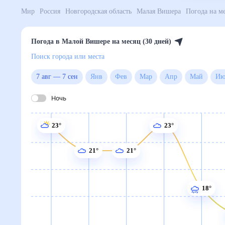
Мир
Россия
Новгородская область
Малая Вишера
Погода в Малой Вишере на месяц (30 дней)
Поиск города или места
7 авг
—
7 сен
Янв
Фев
Мар
Апр
Май
Ночь
23°
23°
21°
21°
18°