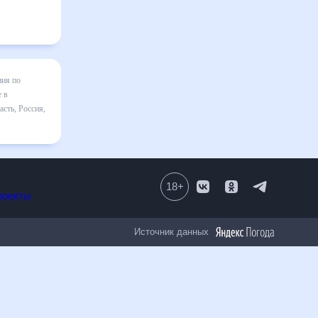
Вишере на
зменения в
к
полезен
18
+
Все проекты
Источник данных