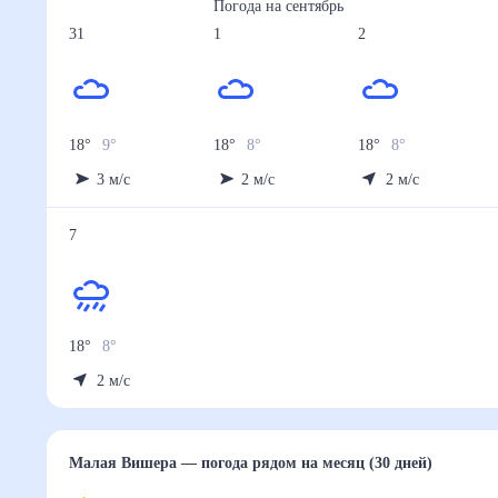
Погода на
сентябрь
31
1
2
18
°
9
°
18
°
8
°
18
°
8
°
3
м/с
2
м/с
2
м/с
7
18
°
8
°
2
м/с
Малая Вишера
— погода рядом
на месяц (30 дней)