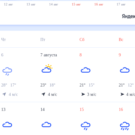
12 авг
13 авг
14 авг
15 авг
16 авг
17 авг
Чт
Пт
Сб
Вс
6
7
августа
8
9
28
°
17
°
23
°
18
°
21
°
15
°
21
°
12
°
4
м/с
4
м/с
3
м/с
4
м/
13
14
15
16