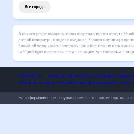
Все города
В текущем разделе погодного сервиса представлен прогно
месяц включает все сведения по дневной температуре , вы
динамике и даст понять, какая будет погода в Малой Више
правильно спланировать 30 дней. Подобный прогноз погоды
всем, в том числе людям, чувствительным к погодным изм
© Рамблер — главные новости России и мира, гороск
Мобильная версия
Реклама
Помощь
Вакансии
Условия
На информационном ресурсе применяются рекомендательн