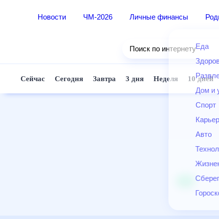
Новости
ЧМ-2026
Личные финансы
Ро
Еда
Поиск по интернету
Здор
Разв
Сейчас
Сегодня
Завтра
3 дня
Неделя
10 д
Дом 
Спор
Карь
Авто
Техн
Жизн
Сбер
Горо