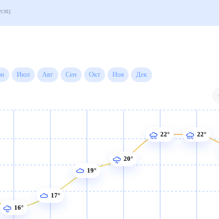
Погода на месяц
Июн
Июл
Авг
Сен
Окт
Ноя
Дек
22°
22°
20°
19°
17°
16°