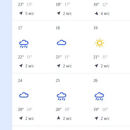
23
°
13
°
18
°
17
°
16
°
12
°
5
м/с
2
м/с
4
м/с
17
18
19
22
°
11
°
21
°
11
°
21
°
11
°
2
м/с
2
м/с
2
м/с
24
25
26
20
°
10
°
20
°
10
°
19
°
10
°
2
м/с
2
м/с
2
м/с