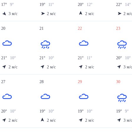
17
°
9
°
19
°
11
°
20
°
12
°
22
°
14
°
3
м/с
2
м/с
2
м/с
2
м/
20
21
22
23
21
°
10
°
21
°
10
°
21
°
11
°
20
°
10
°
2
м/с
2
м/с
2
м/с
3
м/
27
28
29
30
20
°
10
°
19
°
10
°
19
°
10
°
19
°
9
°
2
м/с
2
м/с
2
м/с
3
м/