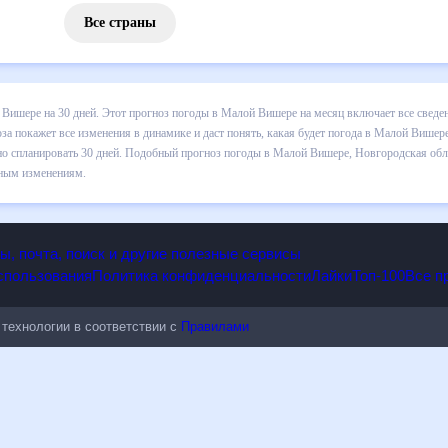
Все страны
з погоды в Малой Вишере на 30 дней. Этот прогноз погоды в Малой 
падении осадков т.д. Хорошая визуализация прогноза покажет все и
ре в ближайший месяц, к каким изменениям нужно быть готовым и ка
 в Малой Вишере, Новгородская область, Россия, на 30 дней будет 
енениям.
опы, почта, поиск и другие полезные сервисы
 использования
Политика конфиденциальности
Лайки
Топ-100
ые технологии в соответствии с
Правилами