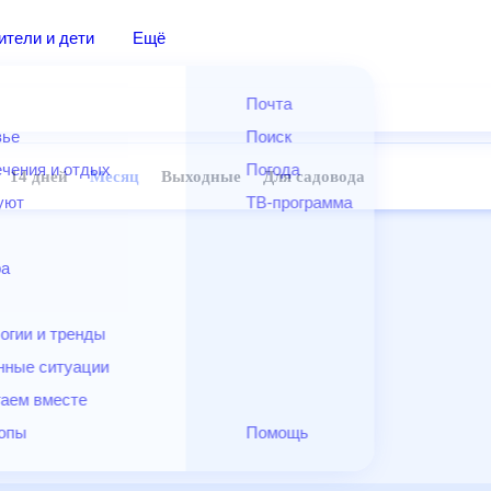
дители и дети
Ещё
Почта
овье
Поиск
лечения и отдых
Погода
ней
14 дней
Месяц
Выходные
Для садовода
и уют
ТВ-программа
т
ера
ологии и тренды
енные ситуации
егаем вместе
скопы
Помощь