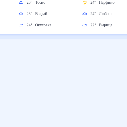
23
°
Тосно
24
°
Парфино
23
°
Валдай
24
°
Любань
24
°
Окуловка
22
°
Вырица