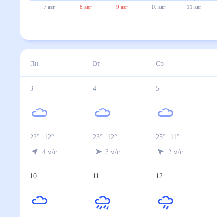
7 авг
8 авг
9 авг
10 авг
11 авг
Пн
Вт
Ср
3
4
5
22
°
12
°
23
°
12
°
25
°
11
°
4
м/с
3
м/с
2
м/с
10
11
12