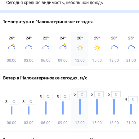
Сегодня средняя видимость, небольшой дождь
Температура в Малокатериновке сегодня
26
°
24
°
22
°
24
°
28
°
29
°
28
°
25
°
00:00
03:00
06:00
09:00
12:00
15:00
18:00
21:00
Ветер в Малокатериновке сегодня, м/с
6
6
6
С
С
С
5
5
С
С
4
С
3
3
С
С
00:00
03:00
06:00
09:00
12:00
15:00
18:00
21:00