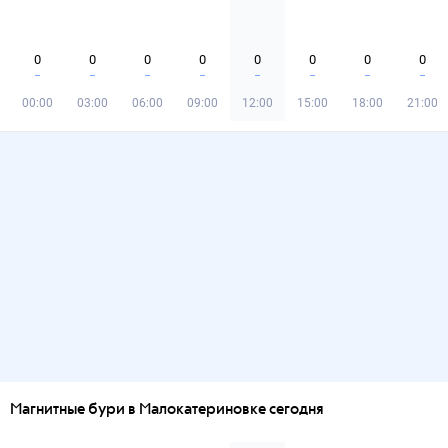
0
0
0
0
0
0
0
0
00:00
03:00
06:00
09:00
12:00
15:00
18:00
21:00
Магнитные бури в Малокатериновке сегодня