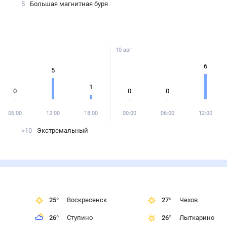
5
Большая магнитная буря
10 авг
6
5
1
0
0
0
06:00
12:00
18:00
00:00
06:00
12:00
>10
Экстремальный
25
°
Воскресенск
27
°
Чехов
26
°
Ступино
26
°
Лыткарино