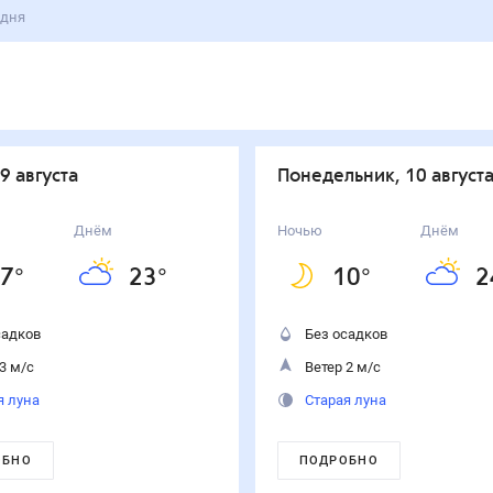
 дня
 9 августа
понедельник, 10 август
Днём
Ночью
Днём
7
°
23
°
10
°
2
садков
Без осадков
3 м/с
Ветер 2 м/с
я луна
Старая луна
ОБНО
ПОДРОБНО