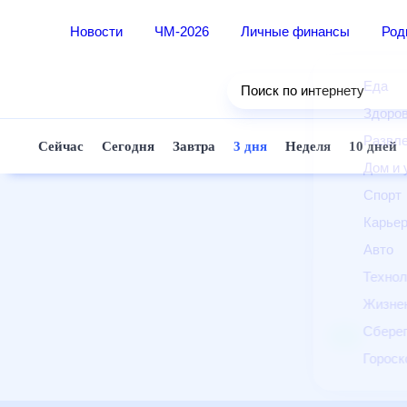
Новости
ЧМ-2026
Личные финансы
Ро
Еда
Поиск по интернету
Здор
Разв
Сейчас
Сегодня
Завтра
3 дня
Неделя
10 д
Дом 
Спор
Карь
Авто
Техн
Жизн
Сбер
Горо