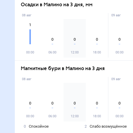
Осадки в Малино на 3 дня, мм
08 авг
09 авг
1
0
0
0
0
00:00
06:00
12:00
18:00
00:00
Магнитные бури в Малино на 3 дня
08 авг
09 авг
0
0
0
0
0
00:00
06:00
12:00
18:00
00:00
0
Спокойное
2
Слабо возмущённое