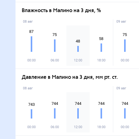
Влажность в Малино на 3 дня, %
08 авг
09 авг
87
75
75
58
48
00:00
06:00
12:00
18:00
00:00
Давление в Малино на 3 дня, мм рт. ст.
08 авг
09 авг
744
744
744
744
743
00:00
06:00
12:00
18:00
00:00