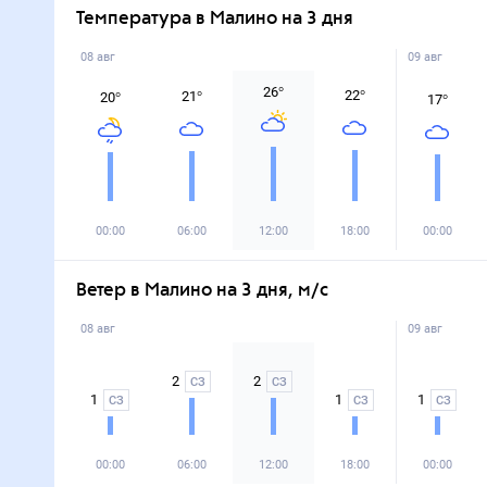
Температура в Малино на 3 дня
08 авг
09 авг
26
°
22
°
21
°
20
°
17
°
00:00
06:00
12:00
18:00
00:00
Ветер в Малино на 3 дня, м/с
08 авг
09 авг
2
2
СЗ
СЗ
1
1
1
СЗ
СЗ
СЗ
00:00
06:00
12:00
18:00
00:00