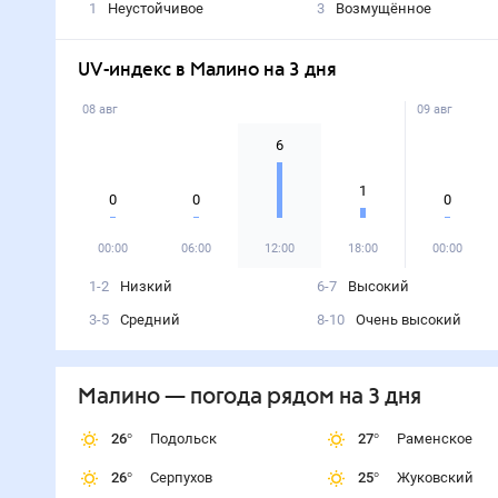
1
Неустойчивое
3
Возмущённое
UV-индекс в Малино на 3 дня
08 авг
09 авг
6
1
0
0
0
00:00
06:00
12:00
18:00
00:00
1-2
Низкий
6-7
Высокий
3-5
Средний
8-10
Очень высокий
Малино
— погода рядом
на 3 дня
26
°
Подольск
27
°
Раменское
26
°
Серпухов
25
°
Жуковский