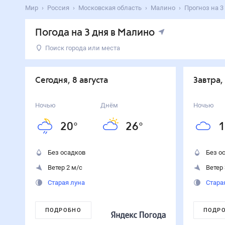
Мир
Россия
Московская область
Малино
Прогноз на 3
Погода на 3 дня в Малино
Поиск города или места
День
Температура
Осадки
Ветер
Сегодня
26
°
20
°
0
%
2
м/с
Сегодня, 8 августа
Завтра,
8
августа
Завтра
23
°
17
°
0
%
3
м/с
Ночью
Днём
Ночью
9
августа
20
°
26
°
1
Понедельник
24
°
10
°
0
%
2
м/с
10
августа
Без осадков
Без о
Ветер 2 м/с
Ветер 
Старая луна
Стара
ПОДРОБНО
ПОДР