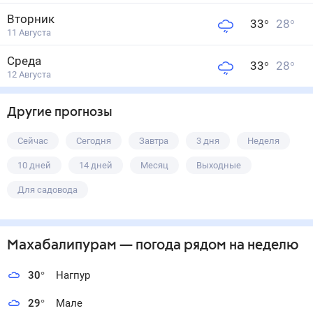
Вторник
33
°
28
°
11 Августа
Среда
33
°
28
°
12 Августа
Другие прогнозы
Сейчас
Сегодня
Завтра
3 дня
Неделя
10 дней
14 дней
Месяц
Выходные
Для садовода
Махабалипурам
— погода рядом
на неделю
30
°
Нагпур
29
°
Мале