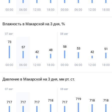
00:00
06:00
12:00
18:00
00:00
06:00
12:00
18:00
Влажность в Макарской на 3 дня, %
07 авг
08 авг
73
58
57
53
51
48
42
42
00:00
06:00
12:00
18:00
00:00
06:00
12:00
18:00
Давление в Макарской на 3 дня, мм рт. ст.
07 авг
08 авг
719
718
718
718
717
717
717
717