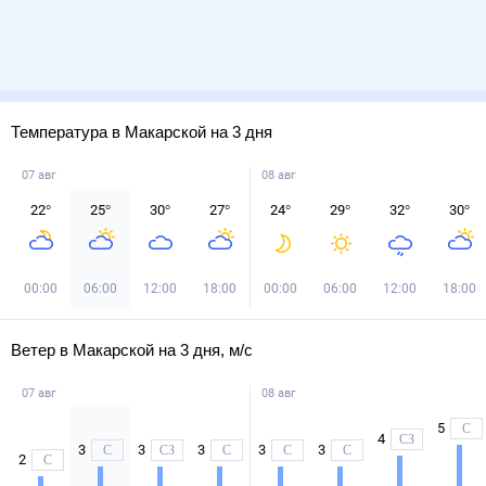
Температура в Макарской на 3 дня
07 авг
08 авг
22
°
25
°
30
°
27
°
24
°
29
°
32
°
30
°
00:00
06:00
12:00
18:00
00:00
06:00
12:00
18:00
Ветер в Макарской на 3 дня, м/с
07 авг
08 авг
5
С
4
СЗ
3
3
3
3
3
С
СЗ
С
С
С
2
С