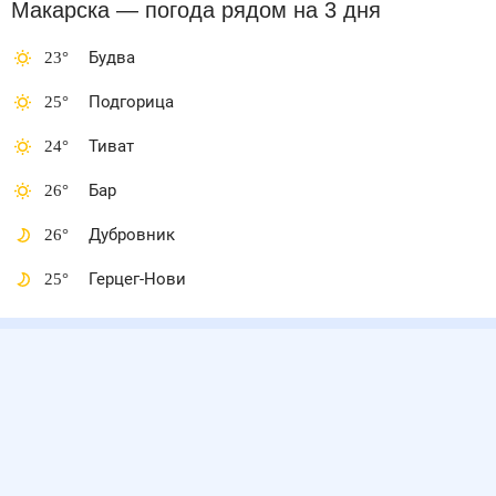
Макарска
— погода рядом
на 3 дня
23
°
Будва
25
°
Подгорица
24
°
Тиват
26
°
Бар
26
°
Дубровник
25
°
Герцег-Нови