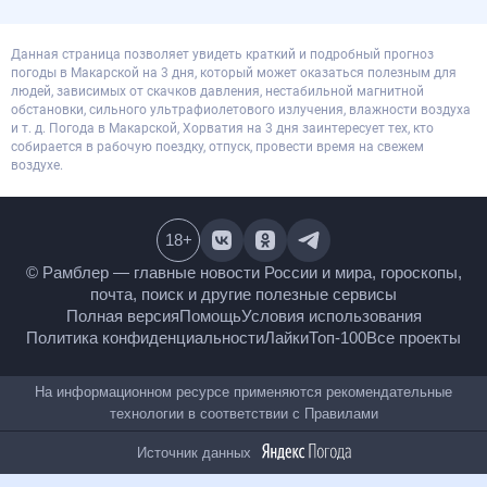
Данная страница позволяет увидеть краткий и подробный прогноз
погоды в Макарской на 3 дня, который может оказаться полезным для
людей, зависимых от скачков давления, нестабильной магнитной
обстановки, сильного ультрафиолетового излучения, влажности воздуха
и т. д. Погода в Макарской, Хорватия на 3 дня заинтересует тех, кто
собирается в рабочую поездку, отпуск, провести время на свежем
воздухе.
18
+
© Рамблер — главные новости России и мира,
гороскопы, почта, поиск и другие полезные сервисы
Полная версия
Помощь
Условия использования
Политика конфиденциальности
Лайки
Топ-100
Все проекты
На информационном ресурсе применяются
рекомендательные технологии в соответствии с
Правилами
Источник данных