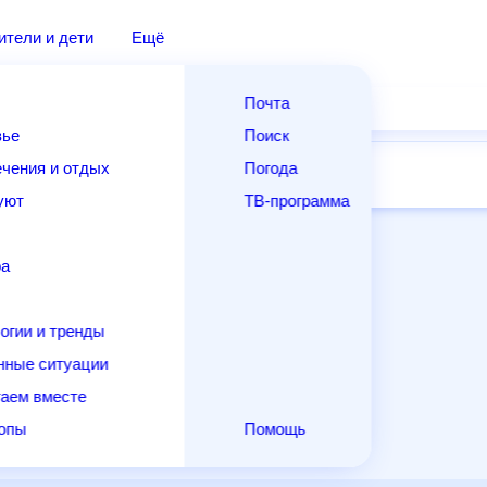
дители и дети
Ещё
Почта
овье
Поиск
лечения и отдых
Погода
ней
14 дней
Месяц
Выходные
Для садовода
и уют
ТВ-программа
т
ера
ологии и тренды
енные ситуации
егаем вместе
скопы
Помощь