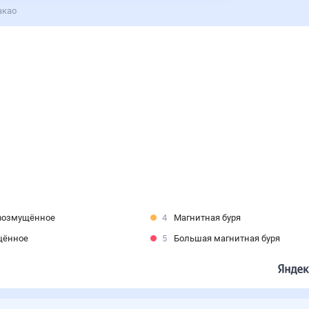
акао
возмущённое
4
Магнитная буря
щённое
5
Большая магнитная буря