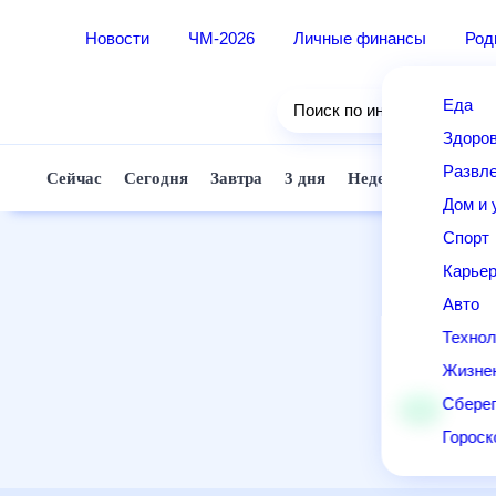
Новости
ЧМ-2026
Личные финансы
Ро
Еда
Поиск по интернету
Здор
Разв
Сейчас
Сегодня
Завтра
3 дня
Неделя
10 д
Дом 
Спор
Карь
Авто
Техн
Жизн
Сбер
Горо