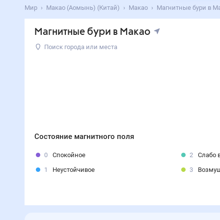
Мир
Макао (Аомынь) (Китай)
Макао
Магнитные бури в М
Магнитные бури в Макао
Поиск города или места
Состояние магнитного поля
0
Спокойное
2
Слабо 
1
Неустойчивое
3
Возму