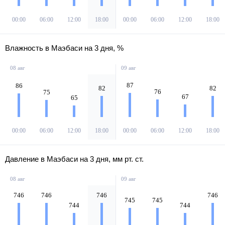
00:00
06:00
12:00
18:00
00:00
06:00
12:00
18:00
Влажность в Маэбаси на 3 дня, %
08 авг
09 авг
87
86
82
82
76
75
67
65
00:00
06:00
12:00
18:00
00:00
06:00
12:00
18:00
Давление в Маэбаси на 3 дня, мм рт. ст.
08 авг
09 авг
746
746
746
746
745
745
744
744