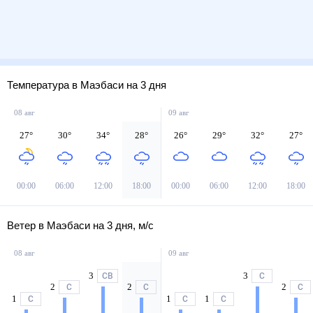
Температура в Маэбаси на 3 дня
08 авг
09 авг
27
°
30
°
34
°
28
°
26
°
29
°
32
°
27
°
00:00
06:00
12:00
18:00
00:00
06:00
12:00
18:00
Ветер в Маэбаси на 3 дня, м/с
08 авг
09 авг
3
3
СВ
С
2
2
2
С
С
С
1
1
1
С
С
С