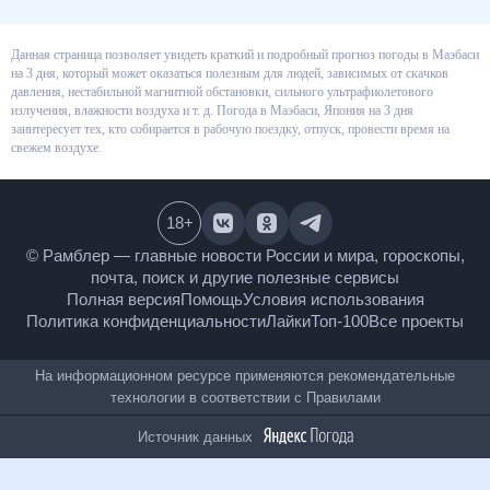
Данная страница позволяет увидеть краткий и подробный прогноз
погоды в Маэбаси на 3 дня, который может оказаться полезным для
людей, зависимых от скачков давления, нестабильной магнитной
обстановки, сильного ультрафиолетового излучения, влажности воздуха
и т. д. Погода в Маэбаси, Япония на 3 дня заинтересует тех, кто
собирается в рабочую поездку, отпуск, провести время на свежем
воздухе.
18
+
© Рамблер — главные новости России и мира,
гороскопы, почта, поиск и другие полезные сервисы
Полная версия
Помощь
Условия использования
Политика конфиденциальности
Лайки
Топ-100
Все проекты
На информационном ресурсе применяются
рекомендательные технологии в соответствии с
Правилами
Источник данных