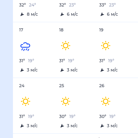
32
°
24
°
32
°
23
°
33
°
23
°
8
м/с
6
м/с
6
м/с
17
18
19
31
°
19
°
31
°
19
°
31
°
19
°
3
м/с
3
м/с
3
м/с
24
25
26
31
°
19
°
30
°
19
°
30
°
19
°
3
м/с
3
м/с
3
м/с