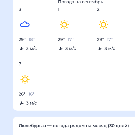
Погода на
сентябрь
31
1
2
29
°
18
°
29
°
17
°
29
°
17
°
3
м/с
3
м/с
3
м/с
7
26
°
16
°
3
м/с
Люлебургаз
— погода рядом
на месяц (30 дней)