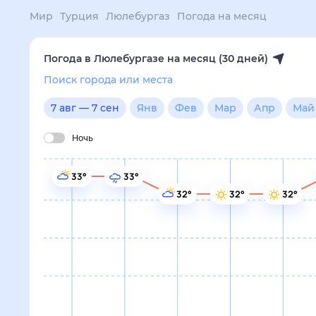
Мир
Турция
Люлебургаз
Погода на месяц
Погода в Люлебургазе на месяц (30 дней)
Поиск города или места
7 авг
—
7 сен
Янв
Фев
Мар
Апр
Май
Ночь
33°
33°
32°
32°
32°