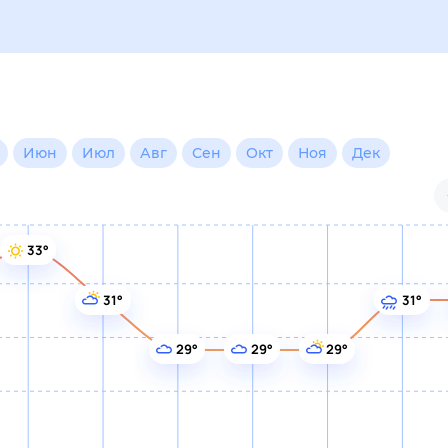
Июн
Июл
Авг
Сен
Окт
Ноя
Дек
33°
31°
31°
29°
29°
29°