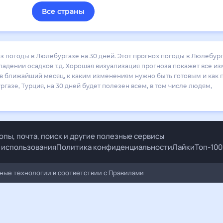
Все страны
 погоды в Люлебургазе на 30 дней. Этот прогноз погоды в Люлебург
падении осадков т.д. Хорошая визуализация прогноза покажет все и
е в ближайший месяц, к каким изменениям нужно быть готовым и как
азе, Турция, на 30 дней будет полезен всем, в том числе людям,
опы, почта, поиск и другие полезные сервисы
 использования
Политика конфиденциальности
Лайки
Топ-100
ые технологии в соответствии с
Правилами