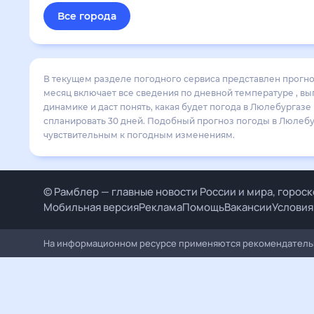
Все города
В текущем разделе погодного сервиса представлен прогноз
месяц включает все сведения по дневной температуре , вы
динамике и даст понять, какая будет погода в Люлебургаз
спланировать 30 дней. Подобный прогноз погоды в Люлебург
чувствительным к погодным изменениям.
© Рамблер — главные новости России и мира, гороск
Мобильная версия
Реклама
Помощь
Вакансии
Условия
На информационном ресурсе применяются рекомендательн