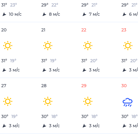
31
°
23
°
29
°
22
°
29
°
21
°
29
°
21
°
10
м/с
8
м/с
7
м/с
6
м/
20
21
22
23
31
°
19
°
31
°
19
°
31
°
20
°
31
°
20
°
3
м/с
3
м/с
3
м/с
3
м/
27
28
29
30
30
°
19
°
30
°
18
°
30
°
18
°
30
°
18
°
3
м/с
3
м/с
3
м/с
3
м/