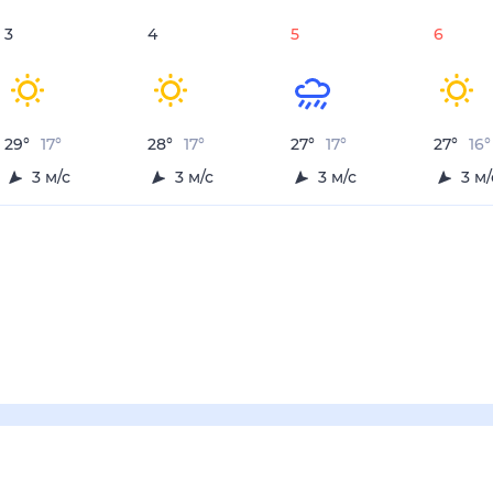
3
4
5
6
29
°
17
°
28
°
17
°
27
°
17
°
27
°
16
°
3
м/с
3
м/с
3
м/с
3
м/