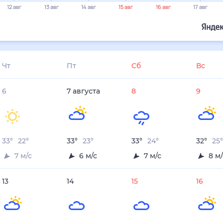
12 авг
13 авг
14 авг
15 авг
16 авг
17 авг
Чт
Пт
Сб
Вс
6
7
августа
8
9
33
°
22
°
33
°
23
°
33
°
24
°
32
°
25
°
7
м/с
6
м/с
7
м/с
8
м/
13
14
15
16