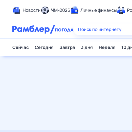
Новости
ЧМ-2026
Личные финансы
Ро
Еда
Поиск по интернету
Здор
Разв
Сейчас
Сегодня
Завтра
3 дня
Неделя
10 д
Дом 
Спор
Карь
Авто
Техн
Жизн
Сбер
Горо