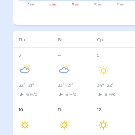
7 авг
8 авг
9 авг
10 авг
11 авг
Пн
Вт
Ср
3
4
5
32
°
21
°
33
°
21
°
34
°
22
°
6
м/с
6
м/с
8
м/с
10
11
12