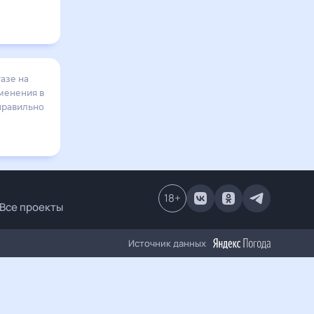
азе на
зменения в
 правильно
18
+
Все проекты
Источник данных