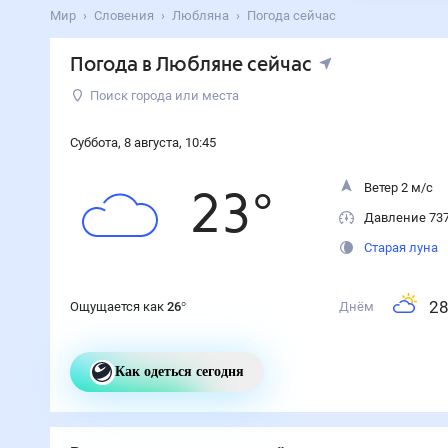
Мир
Словения
Любляна
Погода сейчас
Погода
в Любляне
сейчас
Поиск города или места
Суббота
,
8
августа
,
10
:
45
Ветер 2 м/с
23
°
Давление 73
Старая луна
2
Ощущается как
26
°
Днём
Как одеться сегодня