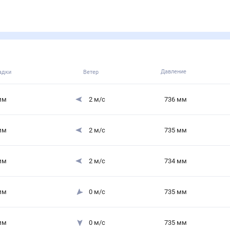
Давление
адки
Ветер
мм
2
м/с
736
мм
мм
2
м/с
735
мм
мм
2
м/с
734
мм
мм
0
м/с
735
мм
мм
0
м/с
735
мм