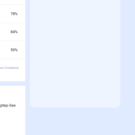
78
%
84
%
59
%
не, Словения,
ртер-Зее