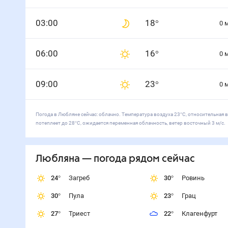
0
3
:00
18
°
0
0
6
:00
16
°
0
0
9
:00
23
°
0
Погода в Любляне сейчас: облачно. Температура воздуха 23°С, относительная 
потеплеет до 28°С, ожидается переменная облачность, ветер восточный 3 м/с.
Любляна
— погода рядом
сейчас
24
°
Загреб
30
°
Ровинь
30
°
Пула
23
°
Грац
27
°
Триест
22
°
Клагенфурт