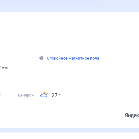
Спокойное магнитное поле
7 мм
8
°
27
°
Вечером