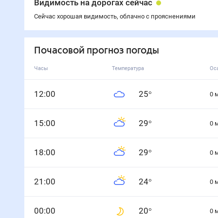
Видимость на дорогах сейчас
Сейчас хорошая видимость, облачно с прояснениями
Почасовой прогноз погоды
Часы
Температура
Ос
12
:00
25
°
0
15
:00
29
°
0
18
:00
29
°
0
21
:00
24
°
0
0
0
:00
20
°
0