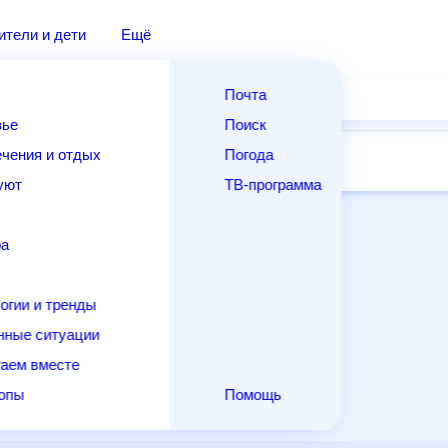
дители и дети
Ещё
Почта
овье
Поиск
лечения и отдых
Погода
ней
14 дней
Месяц
Выходные
Для садовода
и уют
ТВ-программа
т
ера
ологии и тренды
енные ситуации
егаем вместе
скопы
Помощь