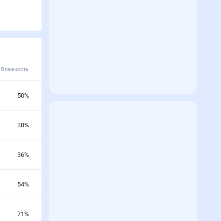
Влажность
50
%
38
%
36
%
54
%
71
%