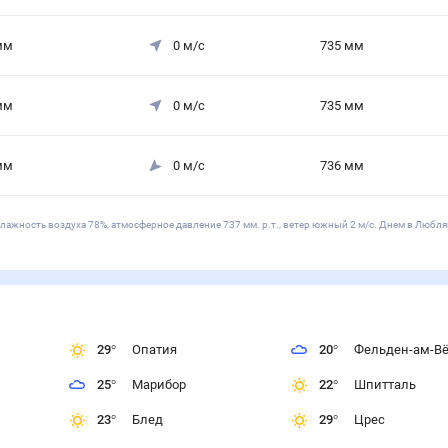
мм
0
м/с
735
мм
мм
0
м/с
735
мм
мм
0
м/с
736
мм
влажность воздуха 78%, атмосферное давление 737 мм. р.т., ветер южный 2 м/с. Днем в Любля
29
°
Опатия
20
°
Фельден-ам-Вё
25
°
Марибор
22
°
Шпитталь
23
°
Блед
29
°
Црес