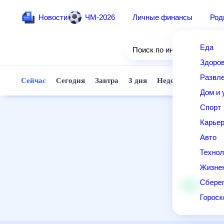
Новости
ЧМ-2026
Личные финансы
Ро
Еда
Поиск по интернету
Здор
Разв
Сейчас
Сегодня
Завтра
3 дня
Неделя
10 д
Дом 
Спор
Карь
Авто
Техн
Жизн
Сбер
Горо