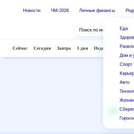
Новости
ЧМ-2026
Личные финансы
Ро
Еда
Поиск по интернету
Здор
Разв
Сейчас
Сегодня
Завтра
3 дня
Неделя
10 д
Дом 
Спор
Карь
Авто
Техн
Жизн
Сбер
Горо