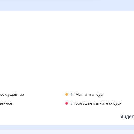
возмущённое
4
Магнитная буря
щённое
5
Большая магнитная буря