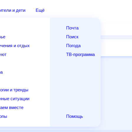
дители и дети
Ещё
Почта
овье
Поиск
лечения и отдых
Погода
ней
14 дней
Месяц
Выходные
Для садовода
и уют
ТВ-программа
т
ера
ологии и тренды
енные ситуации
егаем вместе
скопы
Помощь