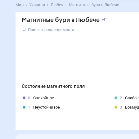
Мир
Украина
Любеч
Магнитные бури в Любече
Магнитные бури в Любече
Поиск города или места
Состояние магнитного поля
0
Спокойное
2
Слабо 
1
Неустойчивое
3
Возму