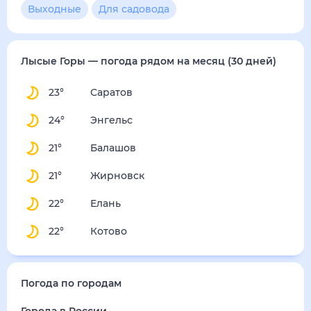
Выходные
Для садовода
Лысые Горы
— погода рядом
на месяц (30 дней)
23
°
Саратов
24
°
Энгельс
21
°
Балашов
21
°
Жирновск
22
°
Елань
22
°
Котово
Погода по городам