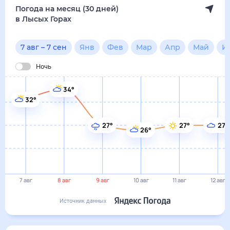
Погода на месяц (30 дней)
в Лысых Горах
7 авг
–
7 сен
Янв
Фев
Мар
Апр
Май
И
Ночь
34°
32°
27°
27°
27°
26°
7 авг
8 авг
9 авг
10 авг
11 авг
12 авг
Источник данных