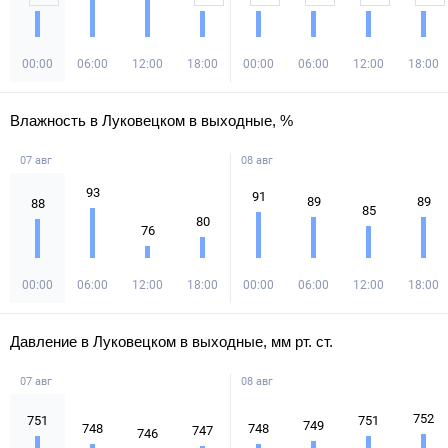
00:00
06:00
12:00
18:00
00:00
06:00
12:00
18:00
Влажность в Луковецком в выходные, %
07 авг
08 авг
93
91
89
89
88
85
80
76
00:00
06:00
12:00
18:00
00:00
06:00
12:00
18:00
Давление в Луковецком в выходные, мм рт. ст.
07 авг
08 авг
752
751
751
749
748
748
747
746