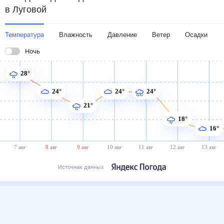
в Луговой
Температура
Влажность
Давление
Ветер
Осадки
Ночь
28°
24°
24°
24°
21°
18°
16°
7 авг
8 авг
9 авг
10 авг
11 авг
12 авг
13 авг
Источник данных