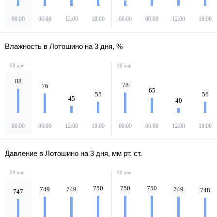
00:00
06:00
12:00
18:00
00:00
06:00
12:00
18:00
Влажность в Лотошино на 3 дня, %
09 авг
10 авг
88
78
76
65
55
56
45
40
00:00
06:00
12:00
18:00
00:00
06:00
12:00
18:00
Давление в Лотошино на 3 дня, мм рт. ст.
09 авг
10 авг
750
750
750
749
749
749
748
747