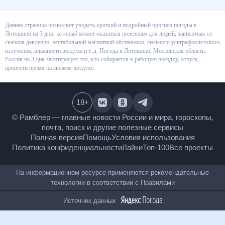
Данная страница позволяет увидеть краткий и подробный прогноз
погоды в Лотошино на 3 дня, который может оказаться полезным для
людей, зависимых от скачков давления, нестабильной магнитной
обстановки, сильного ультрафиолетового излучения, влажности воздуха
и т. д. Погода в Лотошино, Московская область, Россия на 3 дня
заинтересует тех, кто собирается в рабочую поездку, отпуск, провести
время на свежем воздухе.
18
+
© Рамблер — главные новости России и мира,
гороскопы, почта, поиск и другие полезные сервисы
Полная версия
Помощь
Условия использования
Политика конфиденциальности
Лайки
Топ-100
Все проекты
На информационном ресурсе применяются
рекомендательные технологии в соответствии с
Правилами
Источник данных