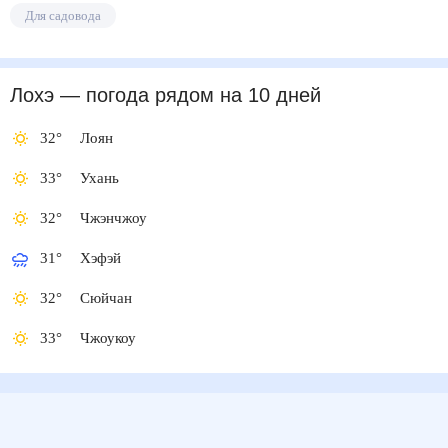
Для садовода
Лохэ
— погода рядом
на 10 дней
32
°
Лоян
33
°
Ухань
32
°
Чжэнчжоу
31
°
Хэфэй
32
°
Сюйчан
33
°
Чжоукоу