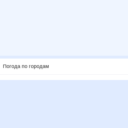
Погода по городам
Города в России
Города в мире