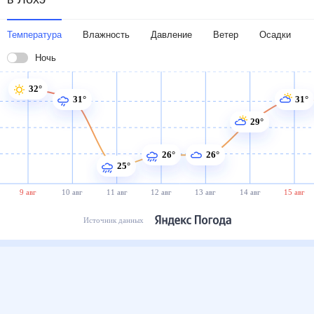
Температура
Влажность
Давление
Ветер
Осадки
Ночь
32°
31°
31°
29°
26°
26°
25°
9 авг
10 авг
11 авг
12 авг
13 авг
14 авг
15 авг
Источник данных