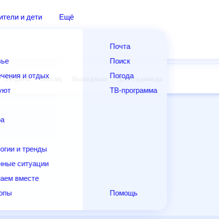
ители и дети
Ещё
Почта
вье
Поиск
чения и отдых
Погода
14 дней
Месяц
Выходные
Для садовода
уют
ТВ-программа
ра
огии и тренды
нные ситуации
аем вместе
копы
Помощь