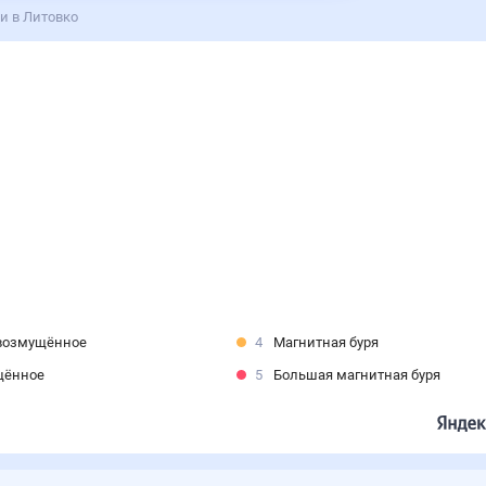
и в Литовко
возмущённое
4
Магнитная буря
щённое
5
Большая магнитная буря