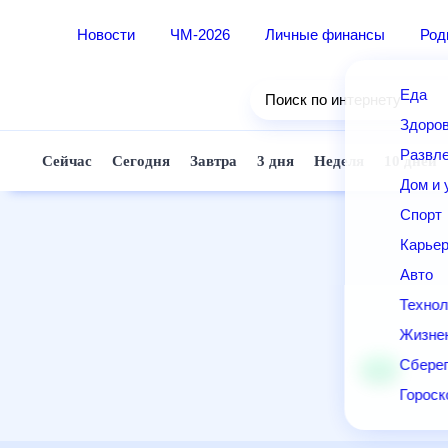
Новости
ЧМ-2026
Личные финансы
Род
Еда
Поиск по интернету
Здоро
Развле
Сейчас
Сегодня
Завтра
3 дня
Неделя
10 дней
Дом и 
Спорт
Карье
Авто
Технол
Жизне
Сберег
Горос