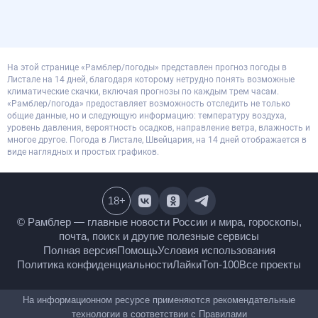
На этой странице «Рамблер/погоды» представлен прогноз погоды в
Листале на 14 дней, благодаря которому нетрудно понять возможные
климатические скачки, включая прогнозы по каждым трем часам.
«Рамблер/погода» предоставляет возможность отследить не только
общие данные, но и следующую информацию: температуру воздуха,
уровень давления, вероятность осадков, направление ветра, влажность и
многое другое. Погода в Листале, Швейцария, на 14 дней отображается в
виде наглядных и простых графиков.
18
+
© Рамблер — главные новости России и мира,
гороскопы, почта, поиск и другие полезные сервисы
Полная версия
Помощь
Условия использования
Политика конфиденциальности
Лайки
Топ-100
Все проекты
На информационном ресурсе применяются