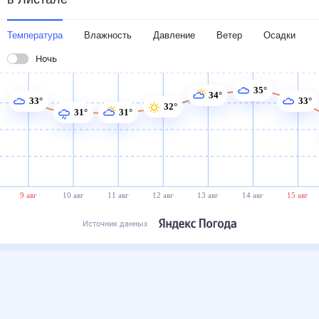
Температура
Влажность
Давление
Ветер
Осадки
Ночь
35°
34°
33°
33°
32°
31°
31°
9 авг
10 авг
11 авг
12 авг
13 авг
14 авг
15 авг
Источник данных