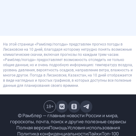
На этой странице «Рамблер/погоды» представлен прогноз погоды в
Лисаковске на 10 дней, благодаря которому нетрудно понять возможные
климатические скачки, включая прогнозы по каждым трем часам.
«Рамблер/погода» предоставляет возможность отследить не только
общие данные, но и очень подробную информацию: температуру воздуха,
уровень давления, вероятность осадков, направление ветра, влажность и
многое другое. Погода в Лисаковске, Казахстан, на 10 дней отображается
в виде наглядных и простых графиков, в которых доступны все полезные
данные для планирования своего времени.
18
+
© Рамблер — главные новости России и мира,
гороскопы, почта, поиск и другие полезные сервисы
Полная версия
Помощь
Условия использования
Политика конфиденциальности
Лайки
Топ-100