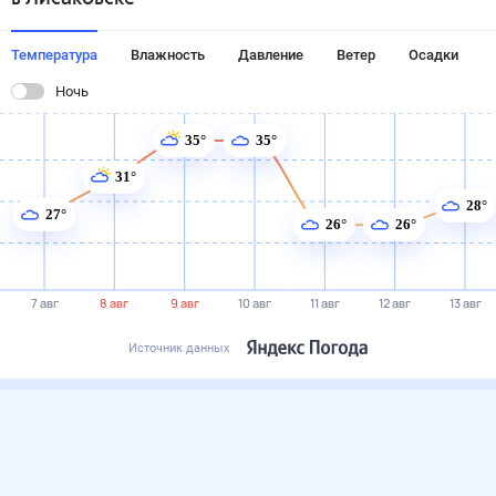
Температура
Влажность
Давление
Ветер
Осадки
Ночь
35°
35°
31°
28°
27°
26°
26°
7 авг
8 авг
9 авг
10 авг
11 авг
12 авг
13 авг
Источник данных