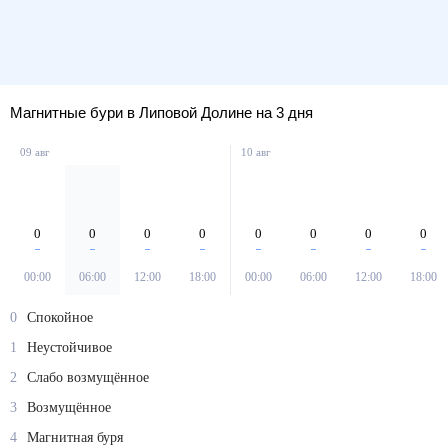
Магнитные бури в Липовой Долине на 3 дня
09 авг
10 авг
0
0
0
0
0
0
0
0
00:00
06:00
12:00
18:00
00:00
06:00
12:00
18:00
0
Спокойное
1
Неустойчивое
2
Слабо возмущённое
3
Возмущённое
4
Магнитная буря