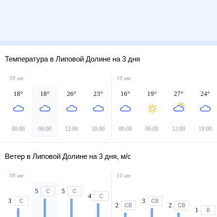
Температура в Липовой Долине на 3 дня
09 авг
10 авг
18
°
18
°
26
°
23
°
16
°
19
°
27
°
24
°
00:00
06:00
12:00
18:00
00:00
06:00
12:00
18:00
Ветер в Липовой Долине на 3 дня, м/с
09 авг
10 авг
5
5
С
С
4
С
3
3
С
СВ
2
2
СВ
СВ
1
В