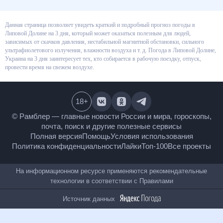
Данная страница позволяет увидеть краткий и подробный прогноз
погоды в Липовой Долине на 3 дня, который может оказаться полезным
для людей, зависимых от скачков давления, нестабильной магнитной
обстановки, сильного ультрафиолетового излучения, влажности воздуха
и т. д. Погода в Липовой Долине, Украина на 3 дня заинтересует тех, кто
собирается в рабочую поездку, отпуск, провести время на свежем
воздухе.
18
+
© Рамблер — главные новости России и мира,
гороскопы, почта, поиск и другие полезные сервисы
Полная версия
Помощь
Условия использования
Политика конфиденциальности
Лайки
Топ-100
Все проекты
На информационном ресурсе применяются
рекомендательные технологии в соответствии с
Правилами
Источник данных