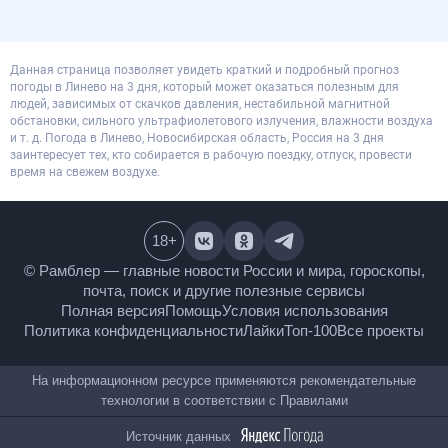
Данная страница позволяет увидеть краткий и подробный прогноз
погоды в Линево на 3 дня, который может оказаться полезным для
людей, зависимых от скачков давления, нестабильной магнитной
обстановки, сильного ультрафиолетового излучения, влажности воздуха
и т. д. Погода в Линево, Новосибирская область, Россия на 3 дня
заинтересует тех, кто собирается в рабочую поездку, отпуск, провести
время на свежем воздухе.
18
+
© Рамблер — главные новости России и мира,
гороскопы, почта, поиск и другие полезные сервисы
Полная версия
Помощь
Условия использования
Политика конфиденциальности
Лайки
Топ-100
Все проекты
На информационном ресурсе применяются
рекомендательные технологии в соответствии с
Правилами