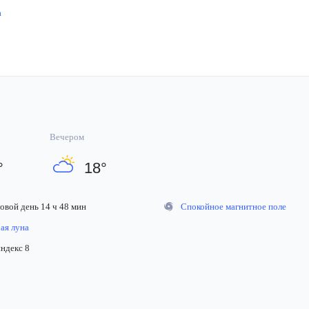
на
Вечером
°
18
°
вой день 14 ч 48 мин
Спокойное магнитное поле
я луна
декс 8