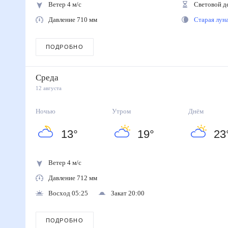
Ветер 4 м/с
Световой д
Давление 710 мм
Старая лу
ПОДРОБНО
Среда
12 августа
Ночью
Утром
Днём
13
°
19
°
23
Ветер 4 м/с
Давление 712 мм
Восход 05:25
Закат 20:00
ПОДРОБНО