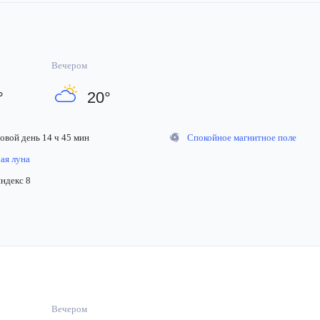
Вечером
°
20
°
вой день 14 ч 45 мин
Спокойное магнитное поле
я луна
декс 8
Вечером