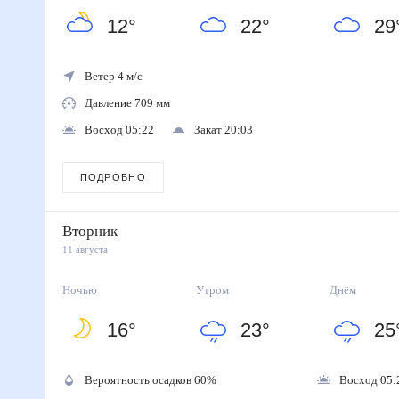
12
°
22
°
29
Ветер 4 м/с
Давление 709 мм
Восход 05:22
Закат 20:03
ПОДРОБНО
Вторник
11 августа
Ночью
Утром
Днём
16
°
23
°
25
Вероятность осадков
60
%
Восход 05: