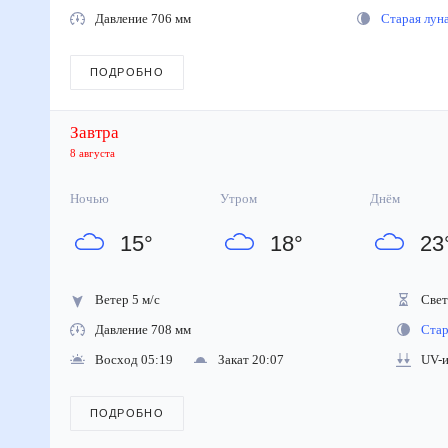
Давление 706 мм
Старая лу
ПОДРОБНО
Завтра
8 августа
Ночью
Утром
Днём
15
°
18
°
23
Ветер 5 м/с
Свето
Давление 708 мм
Стара
Восход 05:19
Закат 20:07
UV-ин
ПОДРОБНО