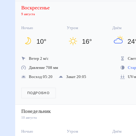
Воскресенье
9 августа
Ночью
Утром
Днём
10
°
16
°
24
Ветер 2 м/с
Свето
Давление 708 мм
Стара
Восход 05:20
Закат 20:05
UV-ин
ПОДРОБНО
Понедельник
10 августа
Ночью
Утром
Днём