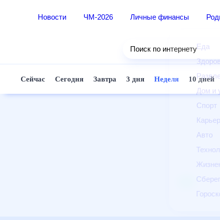
Новости
ЧМ-2026
Личные финансы
Ро
Еда
Поиск по интернету
Здор
Разв
Сейчас
Сегодня
Завтра
3 дня
Неделя
10 д
Дом 
Спор
Карь
Авто
Техн
Жизн
Сбер
Горо