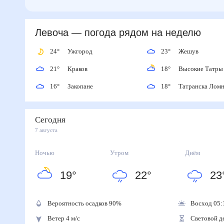
Левоча
— погода рядом
на неделю
24
°
Ужгород
23
°
Жешув
21
°
Краков
18
°
Высокие Татр
16
°
Закопане
18
°
Татранска Ло
Сегодня
7 августа
Ночью
Утром
Днём
19
°
22
°
23
Вероятность осадков
90
%
Восход 05:
Ветер 4 м/с
Световой д