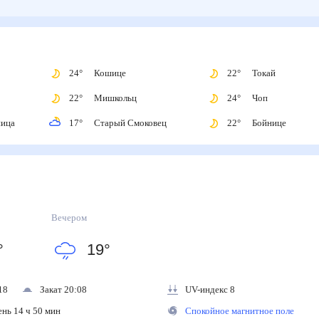
24
°
Кошице
22
°
Токай
ы
22
°
Мишкольц
24
°
Чоп
мница
17
°
Старый Смоковец
22
°
Бойнице
Вечером
°
19
°
18
Закат 20:08
UV-индекс 8
ень 14 ч 50 мин
Спокойное магнитное поле