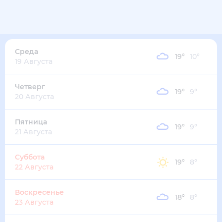
23
°
10
°
3
м/с
среда
12 августа