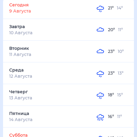
21
°
14
°
2
м/с
завтра
10 августа