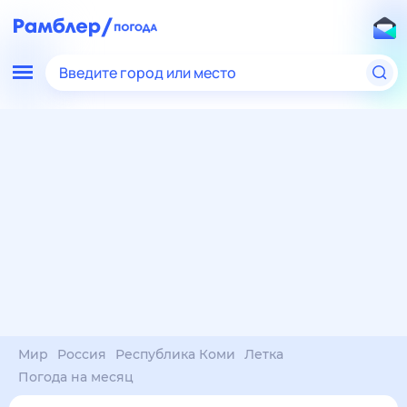
Введите город или место
Мир
Россия
Республика Коми
Летка
Погода на месяц
Погода на месяц (30 дней)
в Летке
9 авг
–
9 сен
янв
фев
мар
апр
май
июн
июл
авг
сен
окт
ноя
дек
Ночь
23°
23°
21°
20°
18°