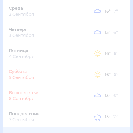
16
°
11
°
1
м/с
суббота
15 августа