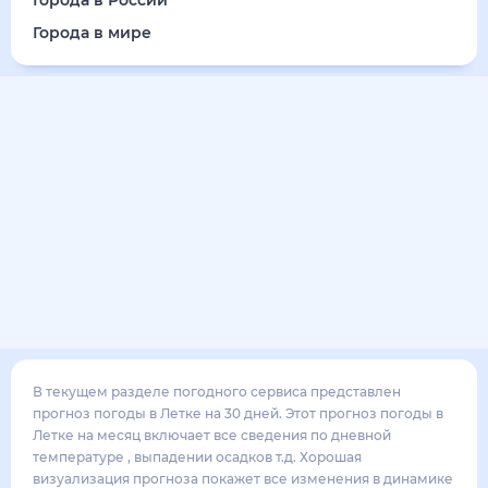
18
°
10
°
2
м/с
понедельник
17 августа