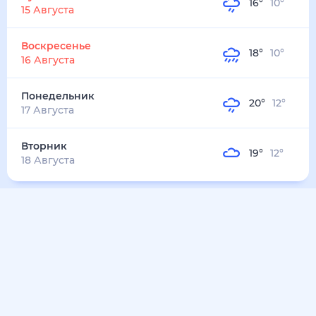
20
°
11
°
3
м/с
вторник
11 августа