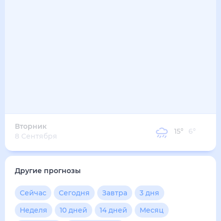
16
°
10
°