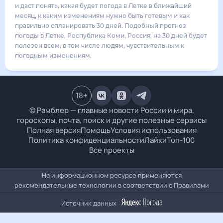
20
°
12
°
2
м/с
вторник
18 августа