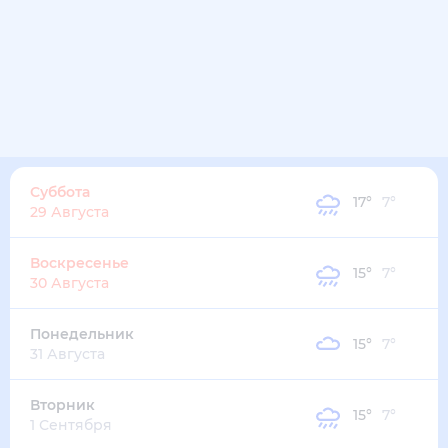
18
°
15
°
2
м/с
пятница
14 августа