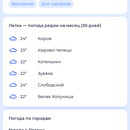
1
м/с
воскресенье
16 августа