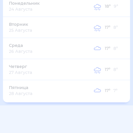
23
°
13
°
2
м/с
четверг
13 августа