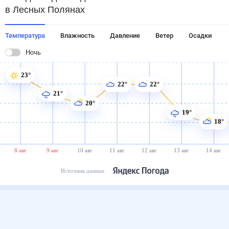
в Лесных Полянах
Температура
Влажность
Давление
Ветер
Осадки
Ночь
23°
22°
22°
21°
20°
19°
18°
8 авг
9 авг
10 авг
11 авг
12 авг
13 авг
14 авг
Источник данных