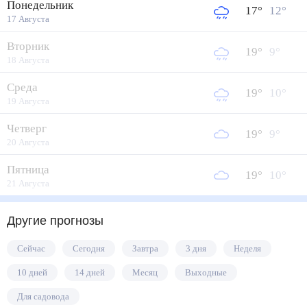
Понедельник
17
°
12
°
17 Августа
Вторник
19
°
9
°
18 Августа
Среда
19
°
10
°
19 Августа
Четверг
19
°
9
°
20 Августа
Пятница
19
°
10
°
21 Августа
Другие прогнозы
Сейчас
Сегодня
Завтра
3 дня
Неделя
10 дней
14 дней
Месяц
Выходные
Для садовода