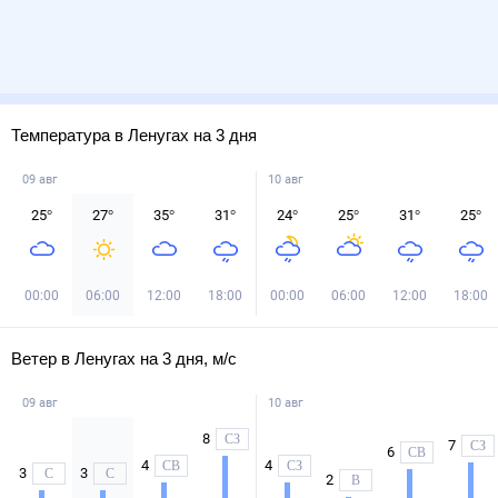
Температура в Ленугах на 3 дня
09 авг
10 авг
25
°
27
°
35
°
31
°
24
°
25
°
31
°
25
°
00:00
06:00
12:00
18:00
00:00
06:00
12:00
18:00
Ветер в Ленугах на 3 дня, м/с
09 авг
10 авг
8
СЗ
7
СЗ
6
СВ
4
4
СВ
СЗ
3
3
С
С
2
В