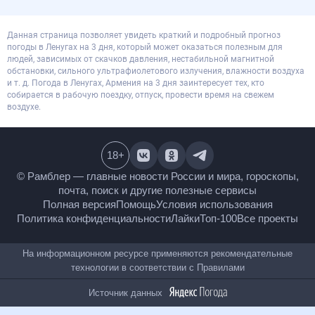
Данная страница позволяет увидеть краткий и подробный прогноз
погоды в Ленугах на 3 дня, который может оказаться полезным для
людей, зависимых от скачков давления, нестабильной магнитной
обстановки, сильного ультрафиолетового излучения, влажности воздуха
и т. д. Погода в Ленугах, Армения на 3 дня заинтересует тех, кто
собирается в рабочую поездку, отпуск, провести время на свежем
воздухе.
18
+
© Рамблер — главные новости России и мира,
гороскопы, почта, поиск и другие полезные сервисы
Полная версия
Помощь
Условия использования
Политика конфиденциальности
Лайки
Топ-100
Все проекты
На информационном ресурсе применяются
рекомендательные технологии в соответствии с
Правилами
Источник данных