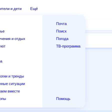
дители и дети
Ещё
Почта
овье
Поиск
лечения и отдых
Погода
ней
14 дней
Месяц
Выходные
Для садовода
и уют
ТВ-программа
т
ера
ологии и тренды
енные ситуации
егаем вместе
скопы
Помощь