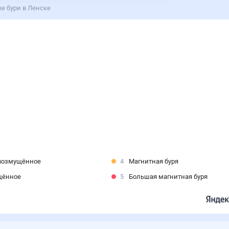
е бури в Ленске
возмущённое
4
Магнитная буря
щённое
5
Большая магнитная буря