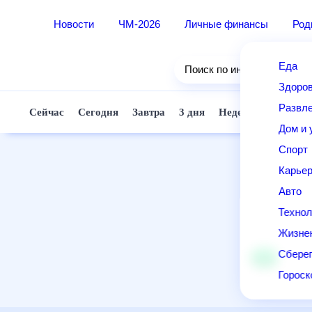
Новости
ЧМ-2026
Личные финансы
Ро
Еда
Поиск по интернету
Здор
Разв
Сейчас
Сегодня
Завтра
3 дня
Неделя
10 д
Дом 
Спор
Карь
Авто
Техн
Жизн
Сбер
Горо