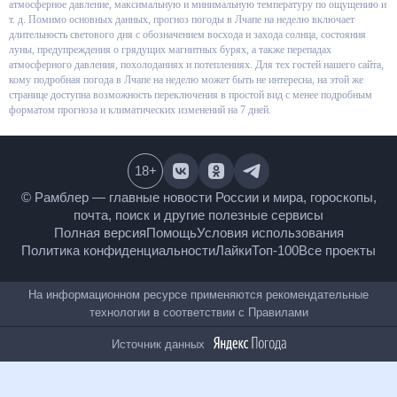
относительную влажность, атмосферное давление, максимальную и
минимальную температуру по ощущению и т. д. Помимо основных
данных, прогноз погоды в Лчапе на неделю включает длительность
светового дня с обозначением восхода и захода солнца, состояния луны,
предупреждения о грядущих магнитных бурях, а также перепадах
атмосферного давления, похолоданиях и потеплениях. Для тех гостей
нашего сайта, кому подробная погода в Лчапе на неделю может быть не
интересна, на этой же странице доступна возможность переключения в
простой вид с менее подробным форматом прогноза и климатических
изменений на 7 дней.
18
+
© Рамблер — главные новости России и мира,
гороскопы, почта, поиск и другие полезные сервисы
Полная версия
Помощь
Условия использования
Политика конфиденциальности
Лайки
Топ-100
Все проекты
На информационном ресурсе применяются
рекомендательные технологии в соответствии с
Правилами
Источник данных