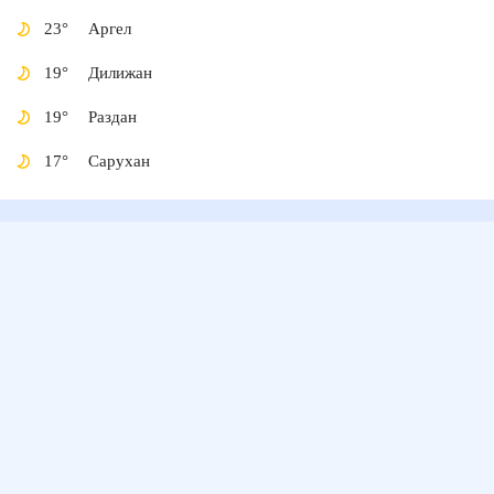
23
°
Аргел
19
°
Дилижан
19
°
Раздан
17
°
Сарухан