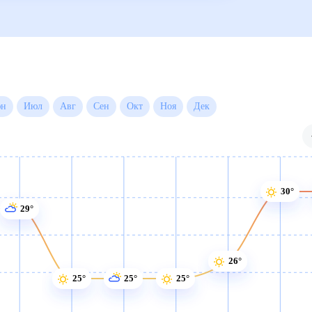
Июн
Июл
Авг
Сен
Окт
Ноя
Дек
30°
29°
26°
25°
25°
25°