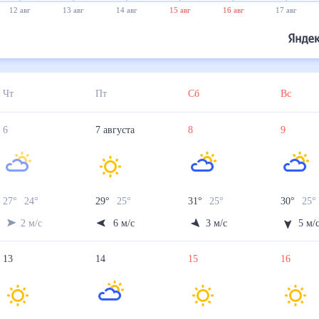
12 авг
13 авг
14 авг
15 авг
16 авг
17 авг
Чт
Пт
Сб
Вс
6
7
августа
8
9
27
°
24
°
29
°
25
°
31
°
25
°
30
°
25
2
м/с
6
м/с
3
м/с
5
м/
13
14
15
16