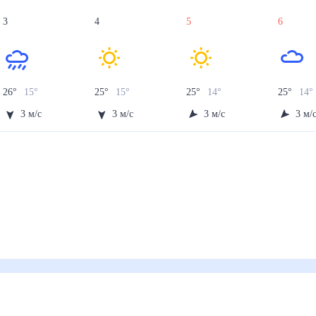
3
4
5
6
26
°
15
°
25
°
15
°
25
°
14
°
25
°
14
°
3
м/с
3
м/с
3
м/с
3
м/