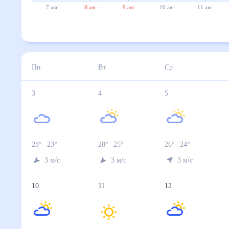
7 авг
8 авг
9 авг
10 авг
11 авг
Пн
Вт
Ср
3
4
5
28
°
23
°
28
°
25
°
26
°
24
°
3
м/с
3
м/с
3
м/с
10
11
12