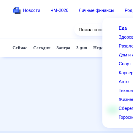
Новости
ЧМ-2026
Личные финансы
Ро
Еда
Поиск по интернету
Здор
Разв
Сейчас
Сегодня
Завтра
3 дня
Неделя
10 д
Дом 
Спор
Карь
Авто
Техн
Жизн
Сбер
Горо