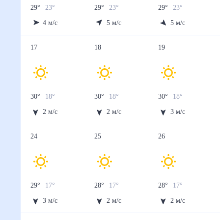
29
°
23
°
29
°
23
°
29
°
23
°
4
м/с
5
м/с
5
м/с
17
18
19
30
°
18
°
30
°
18
°
30
°
18
°
2
м/с
2
м/с
3
м/с
24
25
26
29
°
17
°
28
°
17
°
28
°
17
°
3
м/с
2
м/с
2
м/с