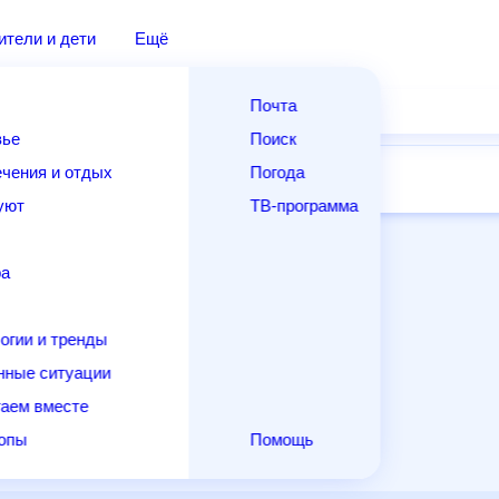
дители и дети
Ещё
Почта
овье
Поиск
лечения и отдых
Погода
ней
14 дней
Месяц
Выходные
Для садовода
и уют
ТВ-программа
т
ера
ологии и тренды
енные ситуации
егаем вместе
скопы
Помощь