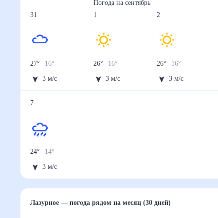
Погода на
сентябрь
31
1
2
27
°
16
°
26
°
16
°
26
°
16
°
3
м/с
3
м/с
3
м/с
7
24
°
14
°
3
м/с
Лазурное
— погода рядом
на месяц (30 дней)