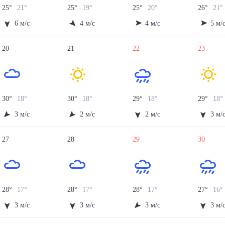
25
°
21
°
25
°
19
°
25
°
20
°
26
°
21
°
6
м/с
4
м/с
4
м/с
5
м/
20
21
22
23
30
°
18
°
30
°
18
°
29
°
18
°
29
°
18
°
3
м/с
2
м/с
2
м/с
3
м/
27
28
29
30
28
°
17
°
28
°
17
°
28
°
17
°
27
°
16
°
3
м/с
3
м/с
3
м/с
3
м/