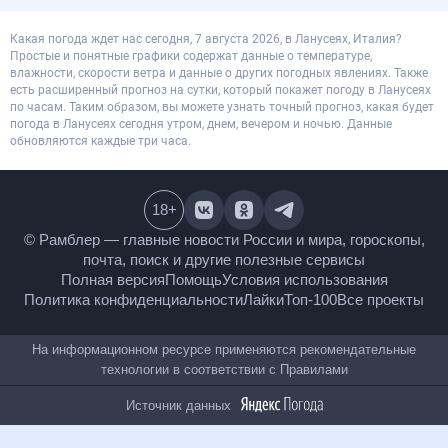
Какая погода ждет нас сегодня, 7 августа 2026, в Ланусеях, Италия?
Простые и понятные графики содержат данные о температуре,
влажности, скорости ветра и данные о других погодных явлениях. Также
есть расширенный прогноз на сутки, который покажет погоду в Ланусеях
по часам. Таким образом, вы можете узнать точный прогноз, какая будет
погода в Ланусеях сегодня утром, днем, вечером и ночью. Данные
обновляются каждые три часа.
18
+
© Рамблер — главные новости России и мира,
гороскопы, почта, поиск и другие полезные сервисы
Полная версия
Помощь
Условия использования
Политика конфиденциальности
Лайки
Топ-100
Все проекты
На информационном ресурсе применяются
рекомендательные технологии в соответствии с
Правилами
Источник данных