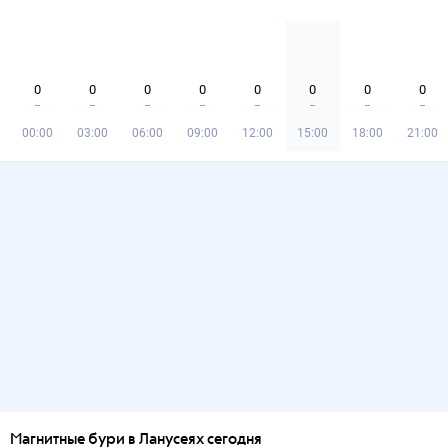
0
0
0
0
0
0
0
0
00:00
03:00
06:00
09:00
12:00
15:00
18:00
21:00
Магнитные бури в Ланусеях сегодня