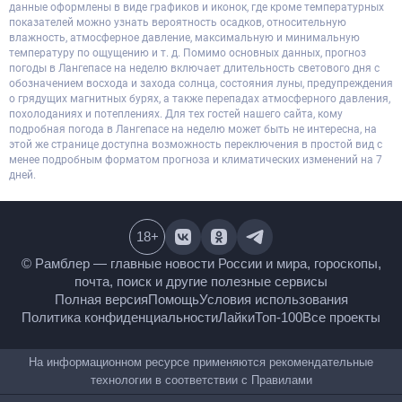
данные оформлены в виде графиков и иконок, где кроме температурных
показателей можно узнать вероятность осадков, относительную
влажность, атмосферное давление, максимальную и минимальную
температуру по ощущению и т. д. Помимо основных данных, прогноз
погоды в Лангепасе на неделю включает длительность светового дня с
обозначением восхода и захода солнца, состояния луны, предупреждения
о грядущих магнитных бурях, а также перепадах атмосферного давления,
похолоданиях и потеплениях. Для тех гостей нашего сайта, кому
подробная погода в Лангепасе на неделю может быть не интересна, на
этой же странице доступна возможность переключения в простой вид с
менее подробным форматом прогноза и климатических изменений на 7
дней.
18
+
© Рамблер — главные новости России и мира,
гороскопы, почта, поиск и другие полезные сервисы
Полная версия
Помощь
Условия использования
Политика конфиденциальности
Лайки
Топ-100
Все проекты
На информационном ресурсе применяются
рекомендательные технологии в соответствии с
Правилами