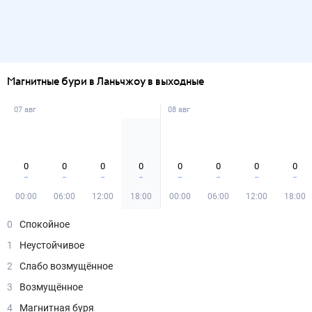
Магнитные бури в Ланьчжоу в выходные
07 авг
08 авг
0
0
0
0
0
0
0
0
00:00
06:00
12:00
18:00
00:00
06:00
12:00
18:00
0
Спокойное
1
Неустойчивое
2
Слабо возмущённое
3
Возмущённое
4
Магнитная буря