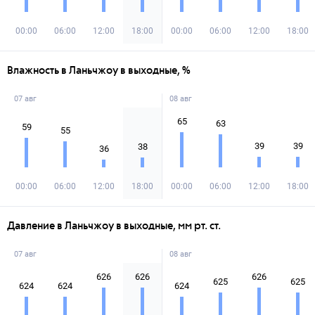
00:00
06:00
12:00
18:00
00:00
06:00
12:00
18:00
Влажность в Ланьчжоу в выходные, %
07 авг
08 авг
65
63
59
55
39
39
38
36
00:00
06:00
12:00
18:00
00:00
06:00
12:00
18:00
Давление в Ланьчжоу в выходные, мм рт. ст.
07 авг
08 авг
626
626
626
625
625
624
624
624