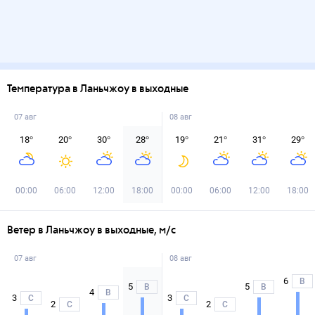
Температура в Ланьчжоу в выходные
07 авг
08 авг
18
°
20
°
30
°
28
°
19
°
21
°
31
°
29
°
00:00
06:00
12:00
18:00
00:00
06:00
12:00
18:00
Ветер в Ланьчжоу в выходные, м/с
07 авг
08 авг
6
В
5
5
В
В
4
В
3
3
С
С
2
2
С
С