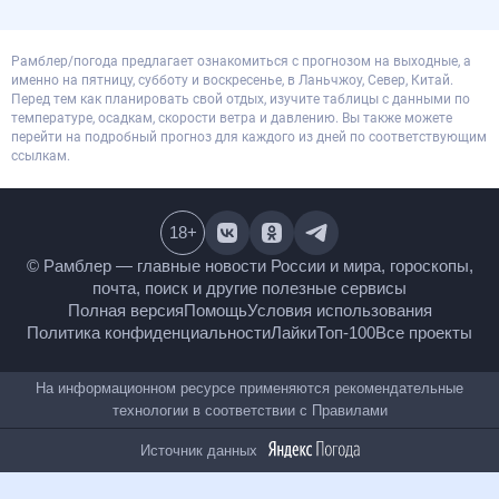
Рамблер/погода предлагает ознакомиться с прогнозом на выходные, а
именно на пятницу, субботу и воскресенье, в Ланьчжоу, Север, Китай.
Перед тем как планировать свой отдых, изучите таблицы с данными по
температуре, осадкам, скорости ветра и давлению. Вы также можете
перейти на подробный прогноз для каждого из дней по соответствующим
ссылкам.
18
+
© Рамблер — главные новости России и мира,
гороскопы, почта, поиск и другие полезные сервисы
Полная версия
Помощь
Условия использования
Политика конфиденциальности
Лайки
Топ-100
Все проекты
На информационном ресурсе применяются
рекомендательные технологии в соответствии с
Правилами
Источник данных