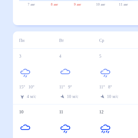
7 авг
8 авг
9 авг
10 авг
11 авг
Пн
Вт
Ср
3
4
5
15
°
10
°
11
°
9
°
11
°
8
°
4
м/с
10
м/с
10
м/с
10
11
12