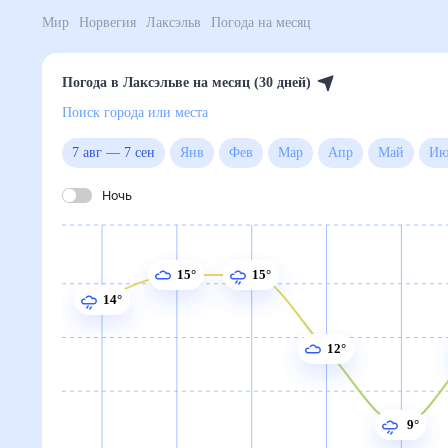
Мир
Норвегия
Лаксэльв
Погода на месяц
Погода в Лаксэльве на месяц (30 дней)
Поиск города или места
7 авг
—
7 сен
Янв
Фев
Мар
Апр
Май
Ночь
15°
15°
14°
12°
9°