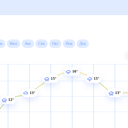
Июн
Июл
Авг
Сен
Окт
Ноя
Дек
16°
15°
15°
13°
13°
12°