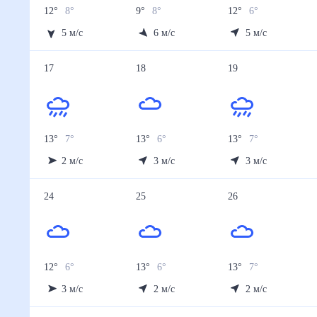
12
°
8
°
9
°
8
°
12
°
6
°
5
м/с
6
м/с
5
м/с
17
18
19
13
°
7
°
13
°
6
°
13
°
7
°
2
м/с
3
м/с
3
м/с
24
25
26
12
°
6
°
13
°
6
°
13
°
7
°
3
м/с
2
м/с
2
м/с