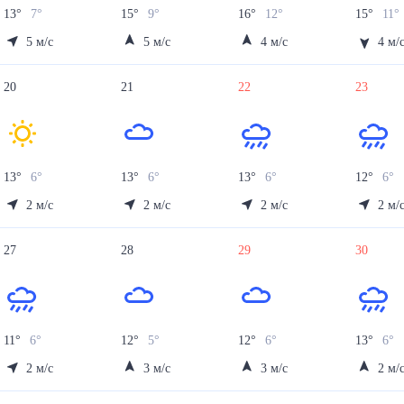
13
°
7
°
15
°
9
°
16
°
12
°
15
°
11
°
5
м/с
5
м/с
4
м/с
4
м/
20
21
22
23
13
°
6
°
13
°
6
°
13
°
6
°
12
°
6
°
2
м/с
2
м/с
2
м/с
2
м/
27
28
29
30
11
°
6
°
12
°
5
°
12
°
6
°
13
°
6
°
2
м/с
3
м/с
3
м/с
2
м/