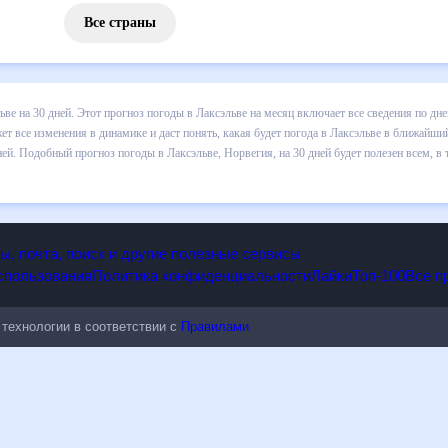
Все страны
 погоды в Лаксэльве на 30 дней. Этот прогноз погоды в Лаксэльве н
и осадков т.д. Хорошая визуализация прогноза покажет все изменени
в ближайший месяц, к каким изменениям нужно быть готовым и как пр
е, Норвегия, на 30 дней будет полезен всем, в том числе людям,
опы, почта, поиск и другие полезные сервисы
 использования
Политика конфиденциальности
Лайки
Топ-100
ые технологии в соответствии с
Правилами