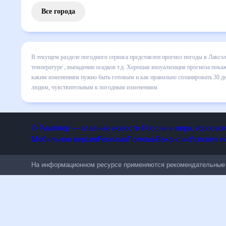
Все города
В текущем разделе погодного сервиса представлен прогноз
включает все сведения по дневной температуре , выпадени
динамике и даст понять, какая будет погода в Лаксэльве 
спланировать 30 дней. Подобный прогноз погоды в Лаксэльв
чувствительным к погодным изменениям.
© Рамблер — главные новости России и мира, гороск
Мобильная версия
Реклама
Помощь
Вакансии
Условия
На информационном ресурсе применяются рекомендательн