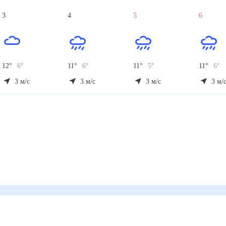
3
4
5
6
12
°
6
°
11
°
6
°
11
°
5
°
11
°
6
°
3
м/с
3
м/с
3
м/с
3
м/