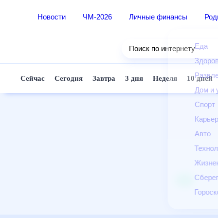
Новости
ЧМ-2026
Личные финансы
Ро
Еда
Поиск по интернету
Здор
Разв
Сейчас
Сегодня
Завтра
3 дня
Неделя
10 д
Дом 
Спор
Карь
Авто
Техн
Жизн
Сбер
Горо