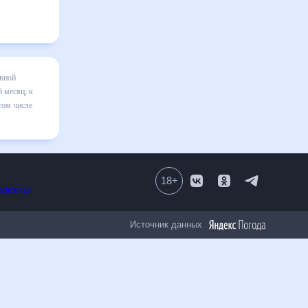
а месяц
я в
авильно
18
+
Все проекты
Источник данных