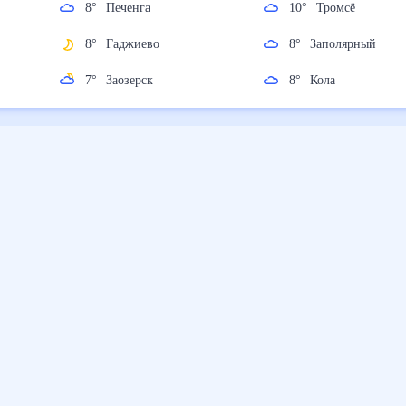
8
°
Печенга
10
°
Тромсё
8
°
Гаджиево
8
°
Заполярный
7
°
Заозерск
8
°
Кола