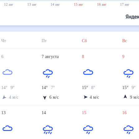
12 авг
13 авг
14 авг
15 авг
16 авг
17 авг
Чт
Пт
Сб
Вс
6
7
августа
8
9
14
°
9
°
14
°
7
°
15
°
8
°
15
°
9
°
4
м/с
6
м/с
4
м/с
9
м/
13
14
15
16