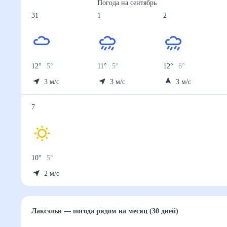
Погода на
сентябрь
31
1
2
12
°
5
°
11
°
5
°
12
°
6
°
3
м/с
3
м/с
3
м/с
7
10
°
5
°
2
м/с
Лаксэльв
— погода рядом
на месяц (30 дней)