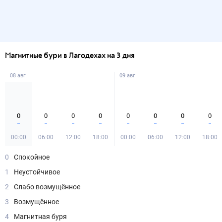
Магнитные бури в Лагодехах на 3 дня
08 авг
09 авг
0
0
0
0
0
0
0
0
00:00
06:00
12:00
18:00
00:00
06:00
12:00
18:00
0
Спокойное
1
Неустойчивое
2
Слабо возмущённое
3
Возмущённое
4
Магнитная буря