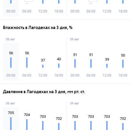
00:00
06:00
12:00
18:00
00:00
06:00
12:00
18:00
Влажность в Лагодехах на 3 дня, %
08 авг
09 авг
56
56
51
51
50
40
39
37
00:00
06:00
12:00
18:00
00:00
06:00
12:00
18:00
Давление в Лагодехах на 3 дня, мм рт. ст.
08 авг
09 авг
705
704
703
703
703
703
702
702