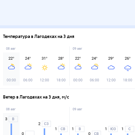
Температура в Лагодехах на 3 дня
08 авг
09 авг
22
°
24
°
31
°
28
°
22
°
24
°
29
°
26
°
00:00
06:00
12:00
18:00
00:00
06:00
12:00
18:00
Ветер в Лагодехах на 3 дня, м/с
08 авг
09 авг
3
В
2
СЗ
1
1
1
1
СВ
В
ЮЗ
С
0
0
СВ