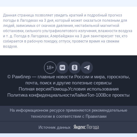
Данная страница позволяет увидеть краткий и подробный прогноз
погоды в Лагодехах на 3 дня, который может оказаться полезным для
людей, зависимых от скачков давления, нестабильной магнитной
обстановки, сильного ультрафиолетового излучения, влажности воздуха
и т. д. Погода в Лагодехах, Азербайджан на 3 дня заинтересует тех, кто
собирается в рабочую поездку, отпуск, провести время на свежем
воздухе.
18
+
© Рамблер — главные новости России и мира,
гороскопы, почта, поиск и другие полезные сервисы
Полная версия
Помощь
Условия использования
Политика конфиденциальности
Лайки
Топ-100
Все проекты
На информационном ресурсе применяются
рекомендательные технологии в соответствии с
Правилами
Источник данных