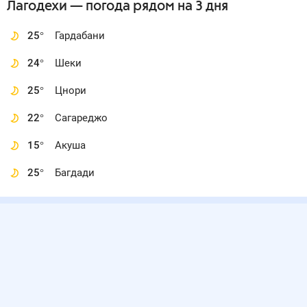
Лагодехи
— погода рядом
на 3 дня
25
°
Гардабани
24
°
Шеки
25
°
Цнори
22
°
Сагареджо
15
°
Акуша
25
°
Багдади