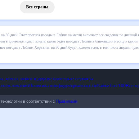
Все страны
 погоды в Лабине на 30 дней. Этот прогноз погоды в Лабине на меся
и осадков т.д. Хорошая визуализация прогноза покажет все изменени
лижайший месяц, к каким изменениям нужно быть готовым и как прави
Хорватия, на 30 дней будет полезен всем, в том числе людям, чувст
опы, почта, поиск и другие полезные сервисы
 использования
Политика конфиденциальности
Лайки
Топ-100
ые технологии в соответствии с
Правилами