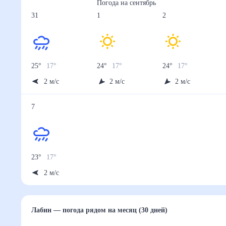
Погода на
сентябрь
31
1
2
25
°
17
°
24
°
17
°
24
°
17
°
2
м/с
2
м/с
2
м/с
7
23
°
17
°
2
м/с
Лабин
— погода рядом
на месяц (30 дней)