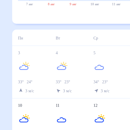
7 авг
8 авг
9 авг
10 авг
11 авг
Пн
Вт
Ср
3
4
5
33
°
24
°
33
°
23
°
34
°
23
°
3
м/с
3
м/с
3
м/с
10
11
12