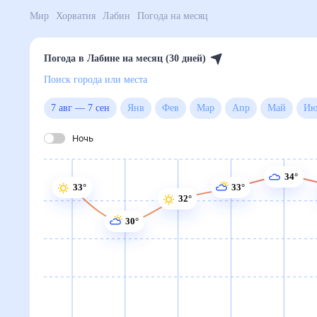
Мир
Хорватия
Лабин
Погода на месяц
Погода в Лабине на месяц (30 дней)
Поиск города или места
7 авг
—
7 сен
Янв
Фев
Мар
Апр
Май
Ночь
34°
33°
33°
32°
30°