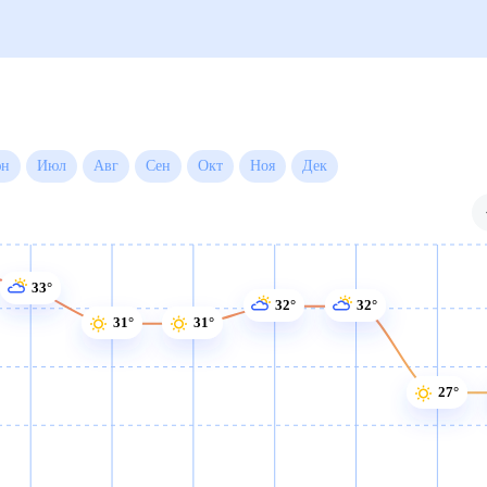
Июн
Июл
Авг
Сен
Окт
Ноя
Дек
33°
32°
32°
31°
31°
27°