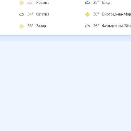
35
°
Ровинь
28
°
Блед
34
°
Опатия
36
°
Биоград-на
36
°
Задар
26
°
Фельден-ам-
Вёртер-Зее