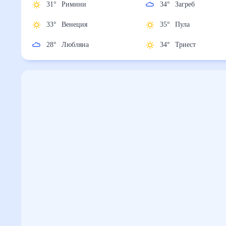
31
°
Римини
34
°
Загреб
33
°
Венеция
35
°
Пула
28
°
Любляна
34
°
Триест