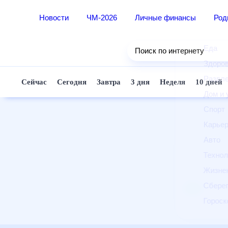
Новости
ЧМ-2026
Личные финансы
Ро
Еда
Поиск по интернету
Здор
Разв
Сейчас
Сегодня
Завтра
3 дня
Неделя
10 д
Дом 
Спор
Карь
Авто
Техн
Жизн
Сбер
Горо