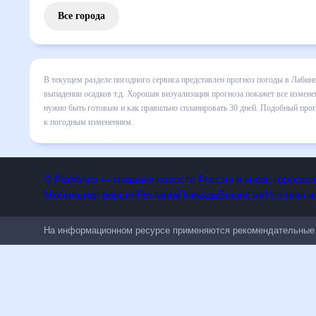
Все города
В текущем разделе погодного сервиса представлен прогноз
включает все сведения по дневной температуре , выпадени
динамике и даст понять, какая будет погода в Лабине в б
спланировать 30 дней. Подобный прогноз погоды в Лабине, 
к погодным изменениям.
© Рамблер — главные новости России и мира, гороск
Мобильная версия
Реклама
Помощь
Вакансии
Условия
На информационном ресурсе применяются рекомендательн