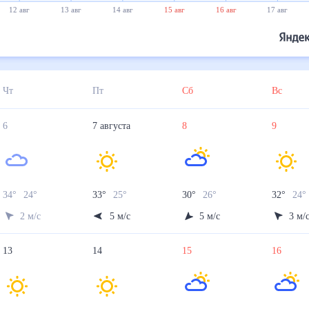
12 авг
13 авг
14 авг
15 авг
16 авг
17 авг
Чт
Пт
Сб
Вс
6
7
августа
8
9
34
°
24
°
33
°
25
°
30
°
26
°
32
°
24
2
м/с
5
м/с
5
м/с
3
м/
13
14
15
16