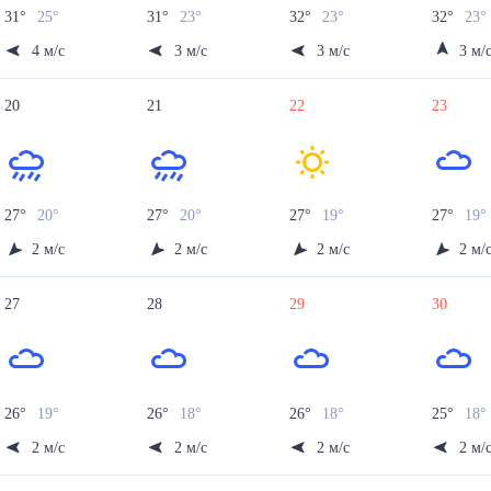
31
°
25
°
31
°
23
°
32
°
23
°
32
°
23
°
4
м/с
3
м/с
3
м/с
3
м/
20
21
22
23
27
°
20
°
27
°
20
°
27
°
19
°
27
°
19
°
2
м/с
2
м/с
2
м/с
2
м/
27
28
29
30
26
°
19
°
26
°
18
°
26
°
18
°
25
°
18
°
2
м/с
2
м/с
2
м/с
2
м/