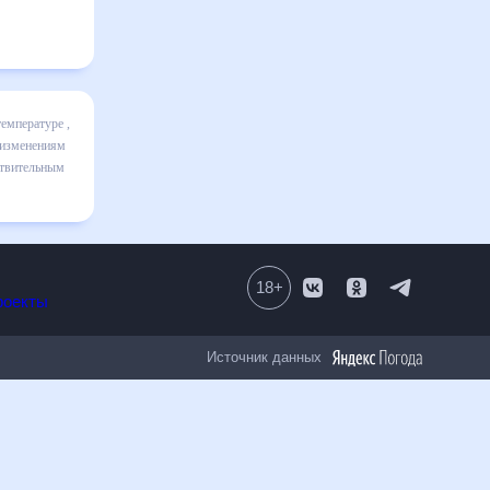
ц
я в
льно
вительным
18
+
Все проекты
Источник данных