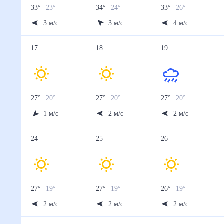
33
°
23
°
34
°
24
°
33
°
26
°
3
м/с
3
м/с
4
м/с
17
18
19
27
°
20
°
27
°
20
°
27
°
20
°
1
м/с
2
м/с
2
м/с
24
25
26
27
°
19
°
27
°
19
°
26
°
19
°
2
м/с
2
м/с
2
м/с