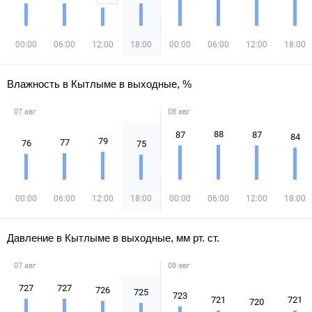
00:00
06:00
12:00
18:00
00:00
06:00
12:00
18:00
Влажность в Кытлыме в выходные, %
07 авг
08 авг
88
87
87
84
79
77
76
75
00:00
06:00
12:00
18:00
00:00
06:00
12:00
18:00
Давление в Кытлыме в выходные, мм рт. ст.
07 авг
08 авг
727
727
726
725
723
721
721
720