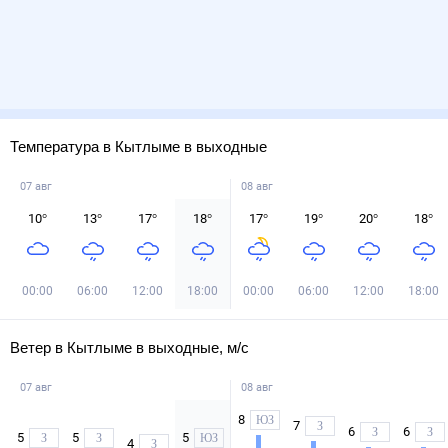
Температура в Кытлыме в выходные
07 авг
08 авг
10
°
13
°
17
°
18
°
17
°
19
°
20
°
18
°
00:00
06:00
12:00
18:00
00:00
06:00
12:00
18:00
Ветер в Кытлыме в выходные, м/с
07 авг
08 авг
8
ЮЗ
7
З
6
6
З
З
5
5
5
З
З
ЮЗ
4
З