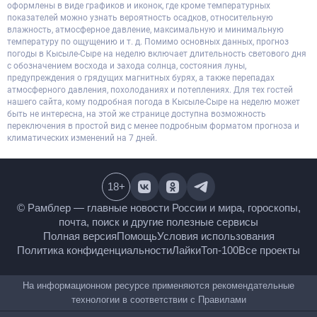
оформлены в виде графиков и иконок, где кроме температурных
показателей можно узнать вероятность осадков, относительную
влажность, атмосферное давление, максимальную и минимальную
температуру по ощущению и т. д. Помимо основных данных, прогноз
погоды в Кысыле-Сыре на неделю включает длительность светового дня
с обозначением восхода и захода солнца, состояния луны,
предупреждения о грядущих магнитных бурях, а также перепадах
атмосферного давления, похолоданиях и потеплениях. Для тех гостей
нашего сайта, кому подробная погода в Кысыле-Сыре на неделю может
быть не интересна, на этой же странице доступна возможность
переключения в простой вид с менее подробным форматом прогноза и
климатических изменений на 7 дней.
18
+
© Рамблер — главные новости России и мира,
гороскопы, почта, поиск и другие полезные сервисы
Полная версия
Помощь
Условия использования
Политика конфиденциальности
Лайки
Топ-100
Все проекты
На информационном ресурсе применяются
рекомендательные технологии в соответствии с
Правилами