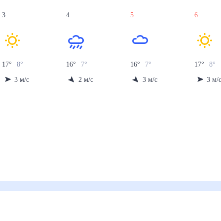
3
4
5
6
17
°
8
°
16
°
7
°
16
°
7
°
17
°
8
°
3
м/с
2
м/с
3
м/с
3
м/