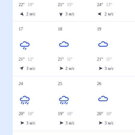
22
°
19
°
21
°
15
°
24
°
13
°
2
м/с
3
м/с
2
м/с
17
18
19
21
°
12
°
21
°
11
°
21
°
11
°
3
м/с
2
м/с
3
м/с
24
25
26
20
°
10
°
19
°
10
°
20
°
10
°
3
м/с
3
м/с
3
м/с