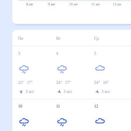
8 авг
9 авг
10 авг
11 авг
12 авг
Пн
Вт
Ср
3
4
5
22
°
17
°
24
°
17
°
24
°
16
°
3
м/с
3
м/с
3
м/с
10
11
12