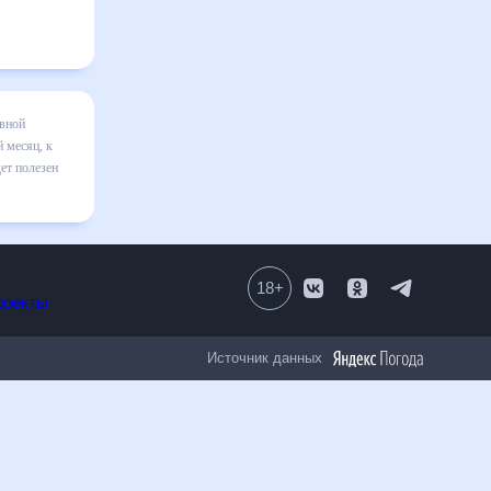
 месяц
я в
вильно
ом числе
18
+
Все проекты
Источник данных