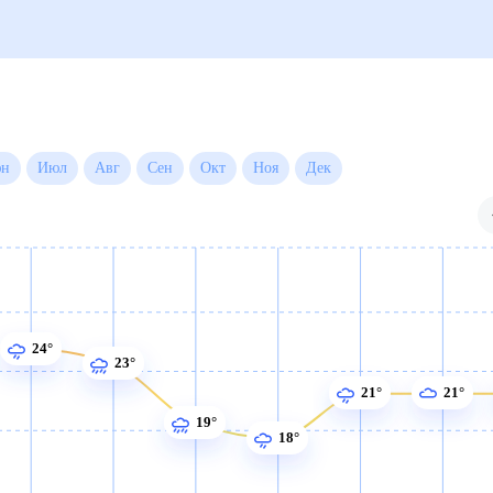
 на месяц
Июн
Июл
Авг
Сен
Окт
Ноя
Дек
24°
23°
21°
21°
19°
18°