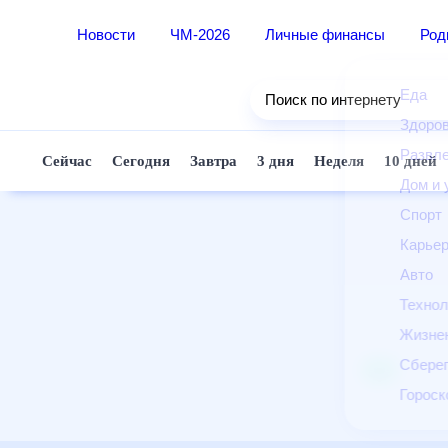
Новости
ЧМ-2026
Личные финансы
Ро
Еда
Поиск по интернету
Здор
Разв
Сейчас
Сегодня
Завтра
3 дня
Неделя
10 д
Дом 
Спор
Карь
Авто
Техн
Жизн
Сбер
Горо