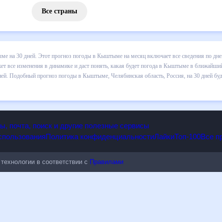
Все страны
з погоды в Кыштыме на 30 дней. Этот прогноз погоды в Кыштыме на
и осадков т.д. Хорошая визуализация прогноза покажет все изменени
ближайший месяц, к каким изменениям нужно быть готовым и как пра
, Челябинская область, Россия, на 30 дней будет полезен всем, в т
опы, почта, поиск и другие полезные сервисы
 использования
Политика конфиденциальности
Лайки
Топ-100
ые технологии в соответствии с
Правилами