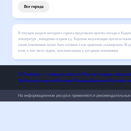
Все города
В текущем разделе погодного сервиса представлен прогно
включает все сведения по дневной температуре , выпадени
динамике и даст понять, какая будет погода в Кыштыме в 
спланировать 30 дней. Подобный прогноз погоды в Кыштыме
людям, чувствительным к погодным изменениям.
© Рамблер — главные новости России и мира, гороск
Мобильная версия
Реклама
Помощь
Вакансии
Условия
На информационном ресурсе применяются рекомендательн