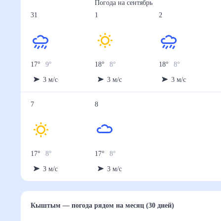
Погода на
сентябрь
31
1
2
17
°
9
°
18
°
8
°
18
°
8
°
3
м/с
3
м/с
3
м/с
7
8
17
°
8
°
17
°
8
°
3
м/с
3
м/с
Кыштым
— погода рядом
на месяц (30 дней)