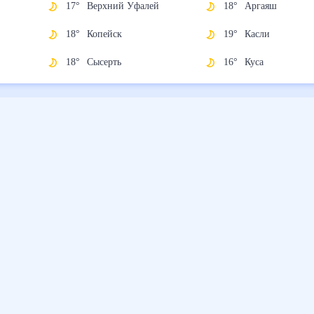
17
°
Верхний Уфалей
18
°
Аргаяш
18
°
Копейск
19
°
Касли
18
°
Сысерть
16
°
Куса