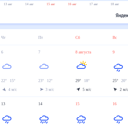
13 авг
14 авг
15 авг
16 авг
17 авг
18 авг
Чт
Пт
Сб
Вс
6
7
8
августа
9
22
°
15
°
23
°
12
°
29
°
18
°
25
°
20
4
м/с
3
м/с
5
м/с
2
м/
13
14
15
16