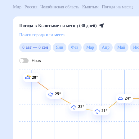
Мир
Россия
Челябинская область
Кыштым
Погода
Погода в Кыштыме на месяц (30 дней)
Поиск города или места
8 авг
—
8 сен
Янв
Фев
Мар
Апр
Май
Ночь
29°
25°
24°
22°
21°