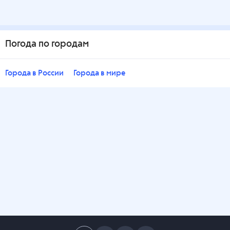
Погода по городам
Города в России
Города в мире