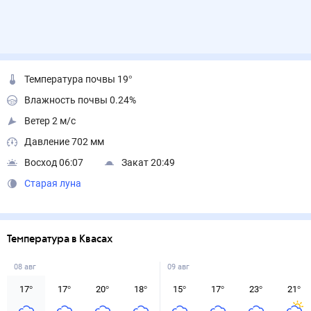
Температура почвы 19°
Влажность почвы 0.24%
Ветер 2 м/с
Давление 702 мм
Восход 06:07
Закат 20:49
Старая луна
Температура в Квасах
08 авг
09 авг
17
°
17
°
20
°
18
°
15
°
17
°
23
°
21
°