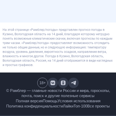
На этой странице «Рамблер/погоды» представлен прогноз погоды в
Кузино, Вологодская область на 14 дней, благодаря которому нетрудно
понять возможные климатические скачки, включая прогнозы по каждым
трем часам. «Рамблер/погода» предоставляет возможность отследить
не только общие данные, но и следующую информацию: температуру
воздуха, уровень давления, вероятность осадков, направление ветра,
влажность и многое другое. Погода в Кузино, Вологодская область,
Вологодская область, Россия, на 14 дней отображается в виде наглядных
и простых графиков.
18
+
© Рамблер — главные новости России и мира,
гороскопы, почта, поиск и другие полезные сервисы
Полная версия
Помощь
Условия использования
Политика конфиденциальности
Лайки
Топ-100
Все проекты