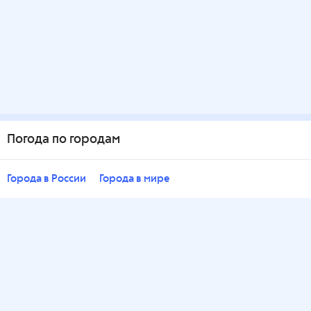
Погода по городам
Города в России
Города в мире