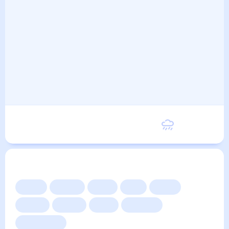
Воскресенье
25
°
22
°
6 Сентября
Другие прогнозы
Сейчас
Сегодня
Завтра
3 дня
Неделя
10 дней
14 дней
Месяц