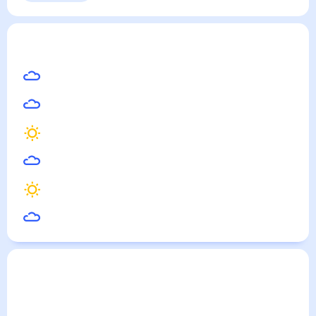
Выходные
Для садовода
Кута
— погода рядом
на месяц (30 дней)
29
°
Денпасар
28
°
Убуд
30
°
Сурабая
28
°
Сингараджа
29
°
Матарам
31
°
Джембер
Погода по городам