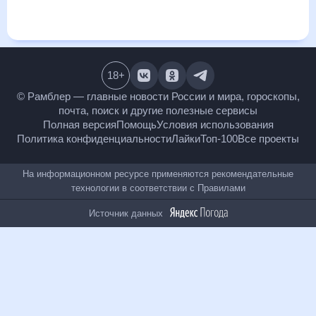
и даст понять, какая будет погода в Куте в ближайший
месяц, к каким изменениям нужно быть готовым и как
правильно спланировать 30 дней. Подобный прогноз
погоды в Куте, остров Бали, Индонезия, на 30 дней будет
полезен всем, в том числе людям, чувствительным к
погодным изменениям.
18
+
© Рамблер — главные новости России и мира,
гороскопы, почта, поиск и другие полезные сервисы
Полная версия
Помощь
Условия использования
Политика конфиденциальности
Лайки
Топ-100
Все проекты
На информационном ресурсе применяются
рекомендательные технологии в соответствии с
Правилами
Источник данных