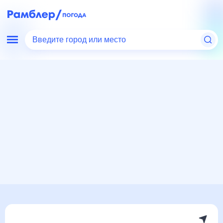
Введите город или место
Мир
Индонезия
остров Бали
Кута
Погода на месяц