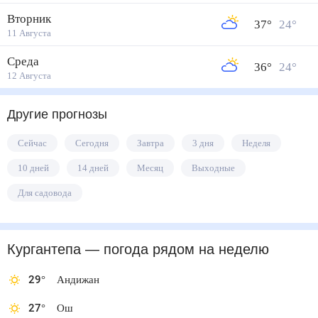
Вторник
37
°
24
°
11 Августа
Среда
36
°
24
°
12 Августа
Другие прогнозы
Сейчас
Сегодня
Завтра
3 дня
Неделя
10 дней
14 дней
Месяц
Выходные
Для садовода
Кургантепа
— погода рядом
на неделю
29
°
Андижан
27
°
Ош