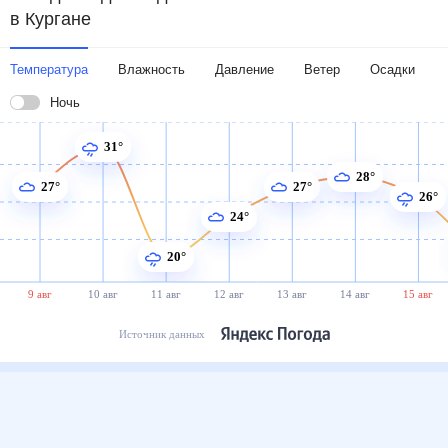
в Кургане
Температура
Влажность
Давление
Ветер
Осадки
Ночь
31°
28°
27°
27°
26°
24°
20°
9 авг
10 авг
11 авг
12 авг
13 авг
14 авг
15 авг
Источник данных