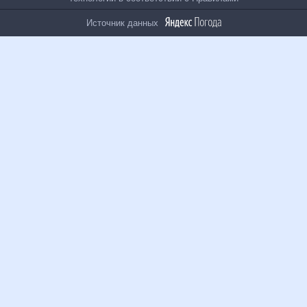
На информационном ресурсе применяются
рекомендательные технологии в соответствии с
Правилами
Источник данных