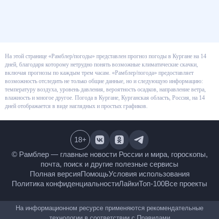
На этой странице «Рамблер/погоды» представлен прогноз погоды в
Кургане на 14 дней, благодаря которому нетрудно понять возможные
климатические скачки, включая прогнозы по каждым трем часам.
«Рамблер/погода» предоставляет возможность отследить не только
общие данные, но и следующую информацию: температуру воздуха,
уровень давления, вероятность осадков, направление ветра, влажность и
многое другое. Погода в Кургане, Курганская область, Россия, на 14 дней
отображается в виде наглядных и простых графиков.
18
+
© Рамблер — главные новости России и мира,
гороскопы, почта, поиск и другие полезные сервисы
Полная версия
Помощь
Условия использования
Политика конфиденциальности
Лайки
Топ-100
Все проекты