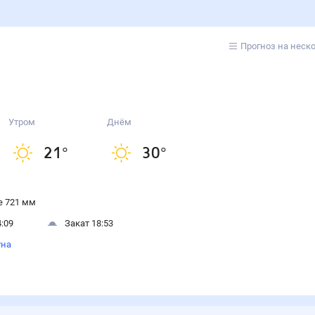
Прогноз на неск
Утром
Днём
21
°
30
°
 721 мм
:09
Закат 18:53
уна