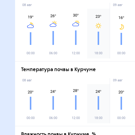
08 авг
09 авг
30
°
26
°
23
°
19
°
16
°
00:00
06:00
12:00
18:00
00:00
Температура почвы в Курчуме
08 авг
09 авг
28
°
24
°
24
°
20
°
20
°
00:00
06:00
12:00
18:00
00:00
Влажность почвы в Курчуме, %