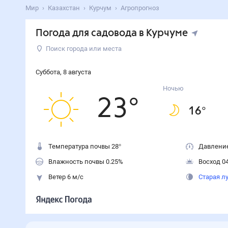
Мир
Казахстан
Курчум
Агропрогноз
Погода для садовода в Курчуме
Поиск города или места
Суббота
,
8
августа
Ночью
23
°
16
°
Температура почвы 28°
Давление
Влажность почвы 0.25%
Восход 04
Ветер 6 м/с
Старая л