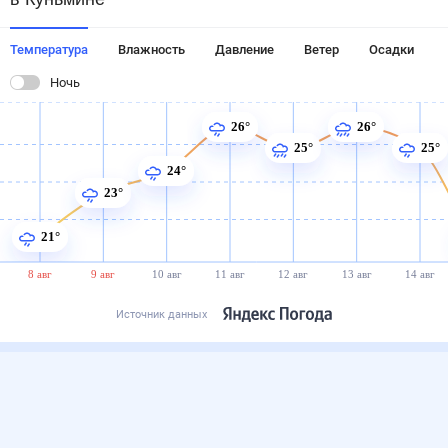
Температура
Влажность
Давление
Ветер
Осадки
Ночь
26°
26°
25°
25°
24°
23°
21°
8 авг
9 авг
10 авг
11 авг
12 авг
13 авг
14 авг
Источник данных