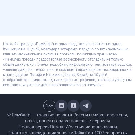
На этой странице «Рамблер/погоды» представлен прогноз погоды в
Куньмине на 10 дней, благодаря которому нетрудно понять возможные
климатические скачки, включая прогнозы по каждым трем часам.
«Рамблер/погода» предоставляет возможность отследить не только
общие данные, но и очень подробную информацию: температуру воздуха,
уровень давления, вероятность осадков, направление ветра, влажность и
многое другое. Погода в Куньмине, Центр, Китай, на 10 дней
отображается в виде наглядных и простых графиков, в которых доступны
все полезные данные для планирования своего времени.
18
+
© Рамблер — главные новости России и мира,
гороскопы, почта, поиск и другие полезные сервисы
Полная версия
Помощь
Условия использования
Политика конфиденциальности
Лайки
Топ-100