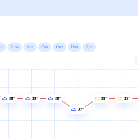
Июн
Июл
Авг
Сен
Окт
Ноя
Дек
38°
38°
38°
38°
38°
37°