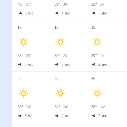
40
°
31
°
39
°
30
°
38
°
30
°
3
м/с
4
м/с
5
м/с
17
18
19
38
°
25
°
38
°
25
°
39
°
24
°
3
м/с
3
м/с
2
м/с
24
25
26
38
°
24
°
38
°
24
°
38
°
24
°
3
м/с
2
м/с
2
м/с