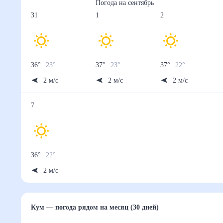
Погода на
сентябрь
31
1
2
36
°
23
°
37
°
23
°
37
°
22
°
2
м/с
2
м/с
2
м/с
7
36
°
22
°
2
м/с
Кум
— погода рядом
на месяц (30 дней)