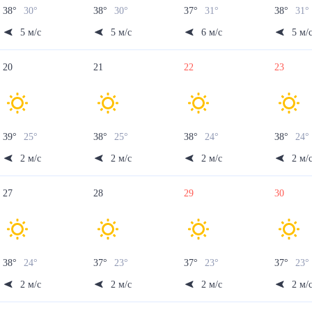
38
°
30
°
38
°
30
°
37
°
31
°
38
°
31
°
5
м/с
5
м/с
6
м/с
5
м/
20
21
22
23
39
°
25
°
38
°
25
°
38
°
24
°
38
°
24
2
м/с
2
м/с
2
м/с
2
м/
27
28
29
30
38
°
24
°
37
°
23
°
37
°
23
°
37
°
23
°
2
м/с
2
м/с
2
м/с
2
м/