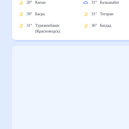
20
°
Капан
31
°
Балканабат
39
°
Басра
31
°
Тегеран
31
°
Туркменбаши
36
°
Багдад
(Красноводск)