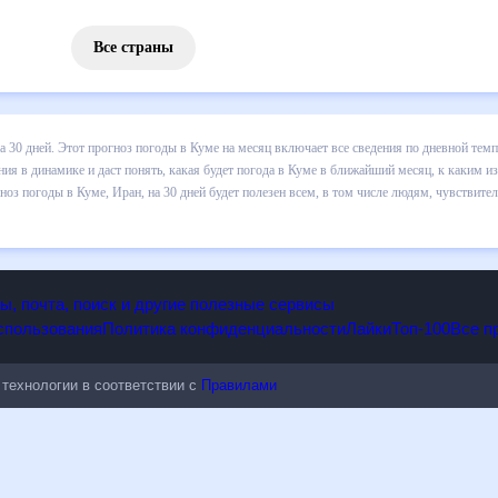
Все страны
 погоды в Куме на 30 дней. Этот прогноз погоды в Куме на месяц в
 т.д. Хорошая визуализация прогноза покажет все изменения в динам
каким изменениям нужно быть готовым и как правильно спланировать 
полезен всем, в том числе людям, чувствительным к погодным измен
опы, почта, поиск и другие полезные сервисы
 использования
Политика конфиденциальности
Лайки
Топ-100
ые технологии в соответствии с
Правилами