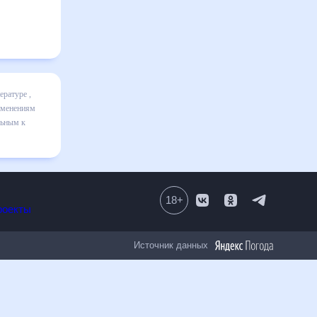
ключает
ике и даст
30 дней.
ениям.
18
+
Все проекты
Источник данных