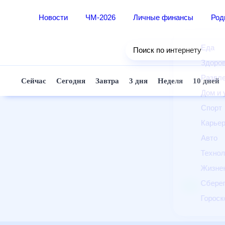
Новости
ЧМ-2026
Личные финансы
Ро
Еда
Поиск по интернету
Здор
Разв
Сейчас
Сегодня
Завтра
3 дня
Неделя
10 д
Дом 
Спор
Карь
Авто
Техн
Жизн
Сбер
Горо