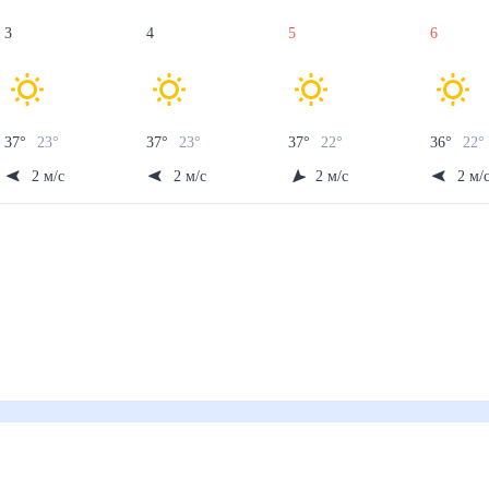
3
4
5
6
37
°
23
°
37
°
23
°
37
°
22
°
36
°
22
2
м/с
2
м/с
2
м/с
2
м/