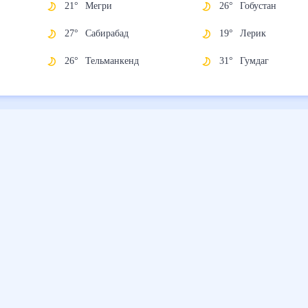
21
°
Мегри
26
°
Гобустан
27
°
Сабирабад
19
°
Лерик
26
°
Тельманкенд
31
°
Гумдаг