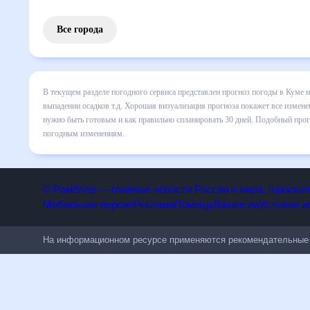
Все города
В текущем разделе погодного сервиса представлен прогноз
все сведения по дневной температуре , выпадении осадков
понять, какая будет погода в Куме в ближайший месяц, к 
Подобный прогноз погоды в Куме, Иран, на 30 дней будет 
© Рамблер — главные новости России и мира, гороск
Мобильная версия
Реклама
Помощь
Вакансии
Условия
На информационном ресурсе применяются рекомендательн