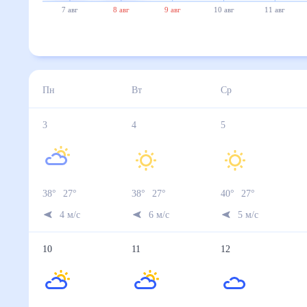
7 авг
8 авг
9 авг
10 авг
11 авг
Пн
Вт
Ср
3
4
5
38
°
27
°
38
°
27
°
40
°
27
°
4
м/с
6
м/с
5
м/с
10
11
12