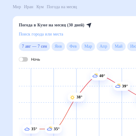
Мир
Иран
Кум
Погода на месяц
Погода в Куме на месяц (30 дней)
Поиск города или места
7 авг
—
7 сен
Янв
Фев
Мар
Апр
Май
Ночь
40°
39°
38°
35°
35°