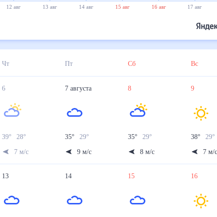
12 авг
13 авг
14 авг
15 авг
16 авг
17 авг
Чт
Пт
Сб
Вс
6
7
августа
8
9
39
°
28
°
35
°
29
°
35
°
29
°
38
°
29
7
м/с
9
м/с
8
м/с
7
м/
13
14
15
16