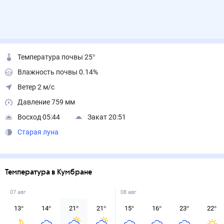
Температура почвы 25°
Влажность почвы 0.14%
Ветер 2 м/с
Давление 759 мм
Восход 05:44
Закат 20:51
Старая луна
Температура в Кумбране
07 авг
08 авг
13
°
14
°
21
°
21
°
15
°
16
°
23
°
22
°