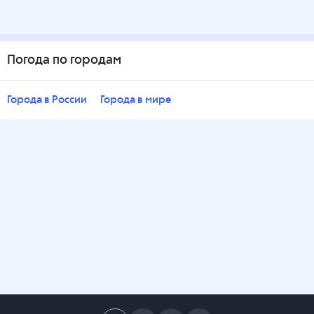
Погода по городам
Города в России
Города в мире