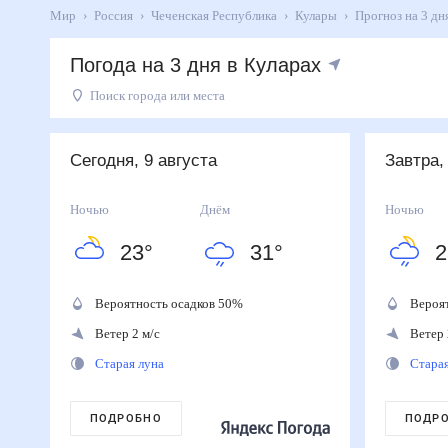
Мир
Россия
Чеченская Республика
Кулары
Прогноз на
Погода на 3 дня в Куларах
Поиск города или места
День
Температура
Осадки
Ветер
Сегодня
31
°
23
°
50
%
2
м/с
Сегодня, 9 августа
Завтра,
9
августа
Завтра
30
°
23
°
90
%
2
м/с
Ночью
Днём
Ночью
10
августа
23
°
31
°
2
Вторник
28
°
21
°
90
%
3
м/с
11
августа
Вероятность осадков
50
%
Вероя
Ветер 2 м/с
Ветер 
Старая луна
Стара
ПОДРОБНО
ПОДР