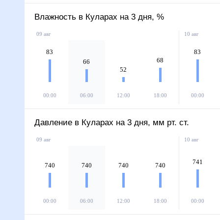
Влажность в Куларах на 3 дня, %
09 авг
10 авг
83
83
68
66
52
00:00
06:00
12:00
18:00
00:00
Давление в Куларах на 3 дня, мм рт. ст.
09 авг
10 авг
741
740
740
740
740
00:00
06:00
12:00
18:00
00:00