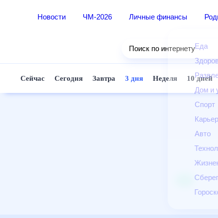
Новости
ЧМ-2026
Личные финансы
Ро
Еда
Поиск по интернету
Здор
Разв
Сейчас
Сегодня
Завтра
3 дня
Неделя
10 д
Дом 
Спор
Карь
Авто
Техн
Жизн
Сбер
Горо