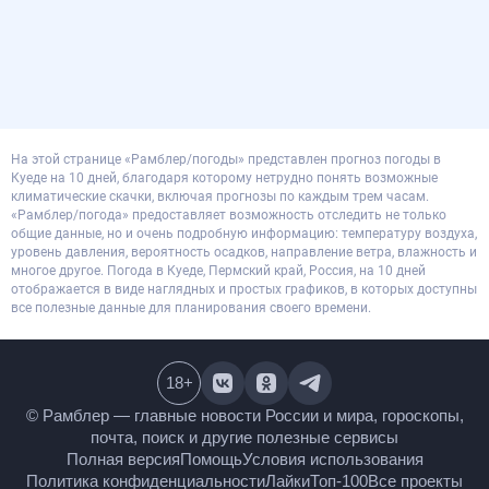
На этой странице «Рамблер/погоды» представлен прогноз погоды в
Куеде на 10 дней, благодаря которому нетрудно понять возможные
климатические скачки, включая прогнозы по каждым трем часам.
«Рамблер/погода» предоставляет возможность отследить не только
общие данные, но и очень подробную информацию: температуру воздуха,
уровень давления, вероятность осадков, направление ветра, влажность и
многое другое. Погода в Куеде, Пермский край, Россия, на 10 дней
отображается в виде наглядных и простых графиков, в которых доступны
все полезные данные для планирования своего времени.
18
+
© Рамблер — главные новости России и мира,
гороскопы, почта, поиск и другие полезные сервисы
Полная версия
Помощь
Условия использования
Политика конфиденциальности
Лайки
Топ-100