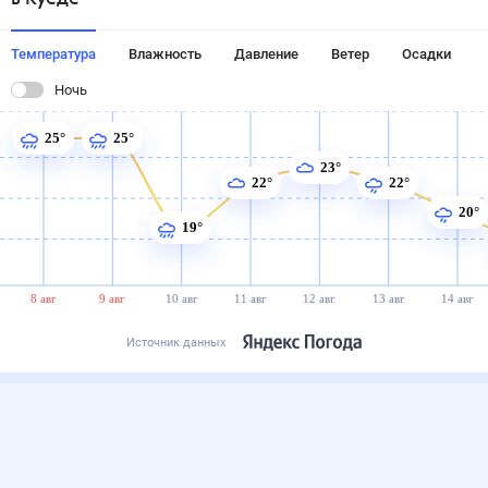
Температура
Влажность
Давление
Ветер
Осадки
Ночь
25°
25°
23°
22°
22°
20°
19°
8 авг
9 авг
10 авг
11 авг
12 авг
13 авг
14 авг
Источник данных