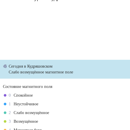
Сегодня
в Кудряшовском
Слабо возмущённое магнитное поле
Состояние магнитного поля
0
Спокойное
1
Неустойчивое
2
Слабо возмущённое
3
Возмущённое