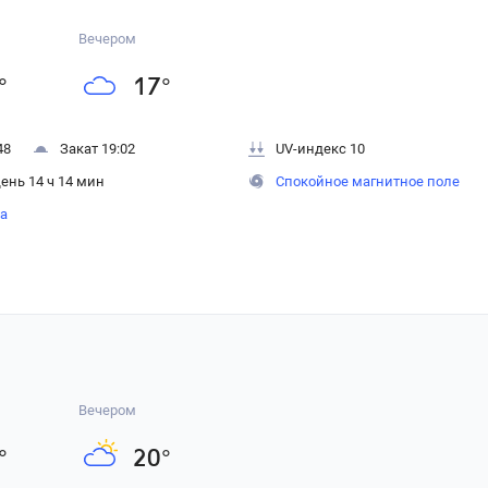
Вечером
°
17
°
48
Закат 19:02
UV-индекс 10
ень 14 ч 14 мин
Спокойное магнитное поле
на
Вечером
°
20
°