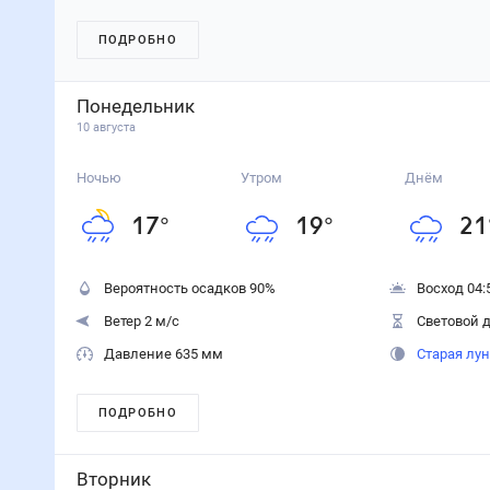
ПОДРОБНО
Понедельник
10 августа
Ночью
Утром
Днём
17
°
19
°
21
Вероятность осадков
90
%
Восход 04:
Ветер 2 м/с
Световой д
Давление 635 мм
Старая лу
ПОДРОБНО
Вторник