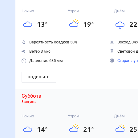
Ночью
Утром
Днём
13
°
19
°
22
Вероятность осадков
50
%
Восход 04:
Ветер 3 м/с
Световой д
Давление 635 мм
Старая лу
ПОДРОБНО
Суббота
8 августа
Ночью
Утром
Днём
14
°
21
°
25