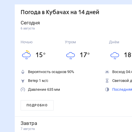
Погода
в Кубачах
на 14 дней
Сегодня
6 августа
Ночью
Утром
Днём
15
°
17
°
18
Вероятность осадков
90
%
Восход 04:
Ветер 1 м/с
Световой д
Давление 635 мм
Последняя
ПОДРОБНО
Завтра
7 августа