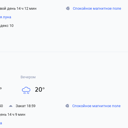
вой день 14 ч 12 мин
Спокойное магнитное поле
я луна
декс 10
Вечером
°
20
°
50
Закат 18:59
Спокойное магнитное поле
ень 14 ч 9 мин
на