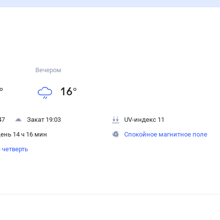
Вечером
°
16
°
47
Закат 19:03
UV-индекс 11
ень 14 ч 16 мин
Спокойное магнитное поле
 четверть