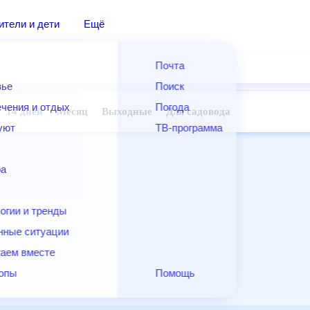
дители и дети
Ещё
Почта
овье
Поиск
лечения и отдых
Погода
ней
14 дней
Месяц
Выходные
Для садовода
и уют
ТВ-программа
т
ера
ологии и тренды
енные ситуации
егаем вместе
скопы
Помощь