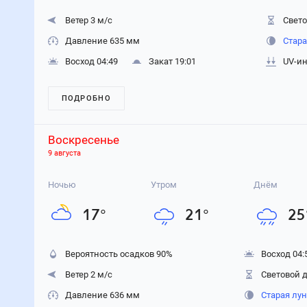
Ветер 3 м/с
Свето
Давление 635 мм
Стара
Восход 04:49
Закат 19:01
UV-ин
ПОДРОБНО
Воскресенье
9 августа
Ночью
Утром
Днём
17
°
21
°
25
Вероятность осадков
90
%
Восход 04:
Ветер 2 м/с
Световой д
Давление 636 мм
Старая лу