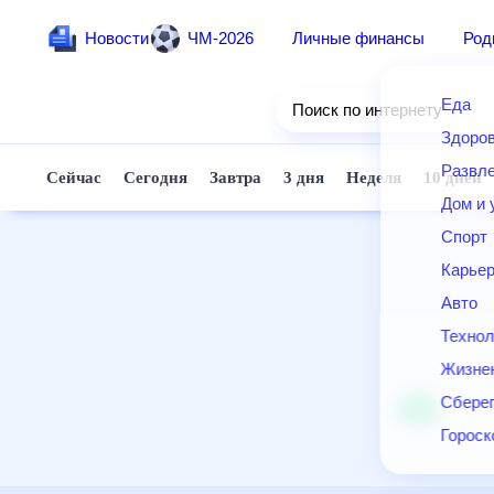
Новости
ЧМ-2026
Личные финансы
Ро
Еда
Поиск по интернету
Здор
Разв
Сейчас
Сегодня
Завтра
3 дня
Неделя
10 д
Дом 
Спор
Карь
Авто
Техн
Жизн
Сбер
Горо