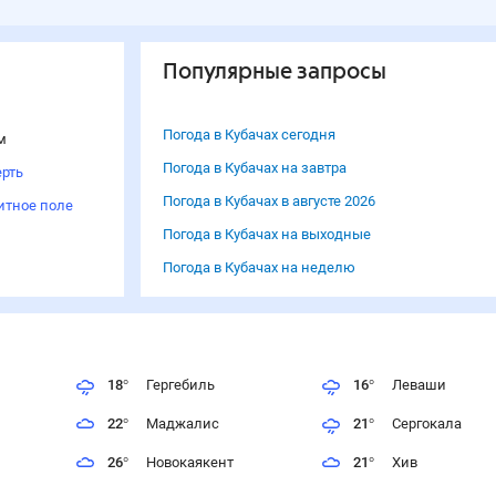
Популярные запросы
Погода в Кубачах сегодня
м
Погода в Кубачах на завтра
рть
Погода в Кубачах в августе 2026
итное поле
Погода в Кубачах на выходные
Погода в Кубачах на неделю
18
°
Гергебиль
16
°
Леваши
22
°
Маджалис
21
°
Сергокала
26
°
Новокаякент
21
°
Хив