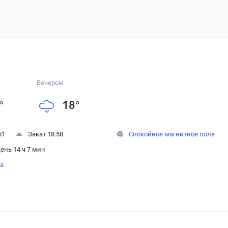
Вечером
°
18
°
51
Закат 18:58
Спокойное магнитное поле
ень 14 ч 7 мин
на