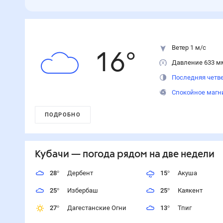
Ветер 1 м/с
16
°
Давление 633 м
Последняя четве
Спокойное магн
ПОДРОБНО
Кубачи
— погода рядом
на две недели
28
°
Дербент
15
°
Акуша
25
°
Избербаш
25
°
Каякент
27
°
Дагестанские Огни
13
°
Тпиг